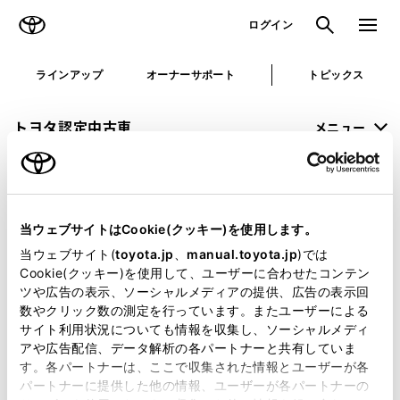
TOYOTA
検索
メニュ
ログイン
ラインアップ
オーナーサポート
トピックス
トヨタ認定中古車
メニュー
未設定
お気に入り
保存した見積り
閲覧履歴
当ウェブサイトはCookie(クッキー)を使用します。
申し訳ございません。
当ウェブサイト(
toyota.jp
、
manual.toyota.jp
)では
Cookie(クッキー)を使用して、ユーザーに合わせたコンテン
何らかの問題が発生しました。
ツや広告の表示、ソーシャルメディアの提供、広告の表示回
数やクリック数の測定を行っています。またユーザーによる
恐れ入りますが、しばらく経ってから
サイト利用状況についても情報を収集し、ソーシャルメディ
アや広告配信、データ解析の各パートナーと共有していま
再度、お試し下さい。
す。各パートナーは、ここで収集された情報とユーザーが各
パートナーに提供した他の情報、ユーザーが各パートナーの