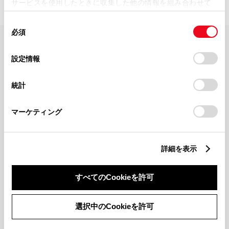
サービスを使用したときに収集した他の情報を組み合わせて
使用することがあります。当ウェブサイトの使用を続行する
同
とCookie(クッキー)に同意したこととなります。
必須
意
の
「すべてのCookieを許可」をクリックすることで、お客様の
FAQ・お問い合わせ
選
デバイスにすべてのCookie(クッキー)が保存されることに同
設定情報
択
意したことになります。Cookie(クッキー)のオプトアウト、
設定の変更、同意を撤回したりするにあたっては、当社の
関連サイト
統計
「
Cookie（クッキー）情報の取り扱いについて
」をご覧くだ
さい。
関連サービス
マーケティング
公式SNS
詳細を表示
LINE
X
Facebook
YouTube
Instagram
すべてのCookieを許可
トヨタイムズ
選択中のCookieを許可
TOYOTA Mail Magazine