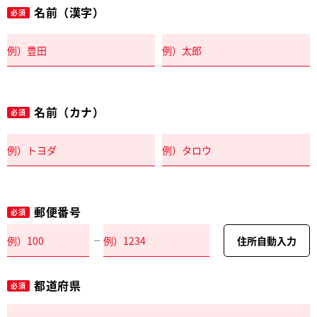
名前（漢字）
必須
名前（カナ）
必須
郵便番号
必須
住所自動入力
都道府県
必須