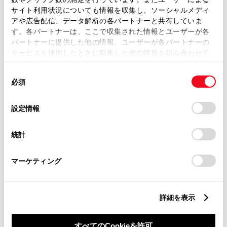
サイト利用状況についても情報を収集し、ソーシャルメディ
アや広告配信、データ解析の各パートナーと共有していま
ご希望の連絡方法
必須
す。各パートナーは、ここで収集された情報とユーザーが各
パートナーに提供した他の情報、ユーザーが各パートナーの
サービスを使用したときに収集した他の情報を組み合わせて
Eメール
使用することがあります。当ウェブサイトの使用を続行する
同
とCookie(クッキー)に同意したこととなります。
必須
電話
意
の
「すべてのCookieを許可」をクリックすることで、お客様の
選
デバイスにすべてのCookie(クッキー)が保存されることに同
設定情報
択
意したことになります。Cookie(クッキー)のオプトアウト、
設定の変更、同意を撤回したりするにあたっては、当社の
メールアドレス
必須
統計
「
Cookie（クッキー）情報の取り扱いについて
」をご覧くだ
さい。
マーケティング
詳細を表示
ご相談内容
必須
すべてのCookieを許可