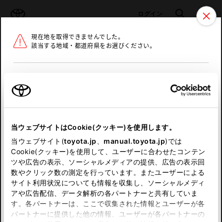
TOYOTA
検索
メニュ
ログイン
現在地を取得できませんでした。
ラインアップ
オーナーサポート
トピックス
該当する地域・都道府県をお選びください。
トヨタ認定中古車
メニュー
北海道
未設定
お気に入り
保存した見積り
閲覧履歴
東北
当ウェブサイトはCookie(クッキー)を使用します。
関東
申し訳ございません。
当ウェブサイト(
toyota.jp
、
manual.toyota.jp
)では
Cookie(クッキー)を使用して、ユーザーに合わせたコンテン
中部
何らかの問題が発生しました。
ツや広告の表示、ソーシャルメディアの提供、広告の表示回
数やクリック数の測定を行っています。またユーザーによる
恐れ入りますが、しばらく経ってから
サイト利用状況についても情報を収集し、ソーシャルメディ
近畿
アや広告配信、データ解析の各パートナーと共有していま
再度、お試し下さい。
す。各パートナーは、ここで収集された情報とユーザーが各
中国
パートナーに提供した他の情報、ユーザーが各パートナーの