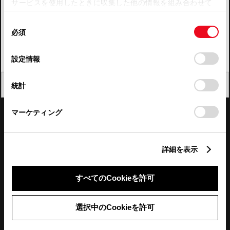
サービスを使用したときに収集した他の情報を組み合わせて
使用することがあります。当ウェブサイトの使用を続行する
四国
同
とCookie(クッキー)に同意したこととなります。
必須
意
九州・沖縄
の
「すべてのCookieを許可」をクリックすることで、お客様の
FAQ・お問い合わせ
選
デバイスにすべてのCookie(クッキー)が保存されることに同
設定情報
択
意したことになります。Cookie(クッキー)のオプトアウト、
設定の変更、同意を撤回したりするにあたっては、当社の
関連サイト
閉じる
統計
「
Cookie（クッキー）情報の取り扱いについて
」をご覧くだ
さい。
関連サービス
マーケティング
公式SNS
詳細を表示
LINE
X
Facebook
YouTube
Instagram
すべてのCookieを許可
トヨタイムズ
選択中のCookieを許可
TOYOTA Mail Magazine