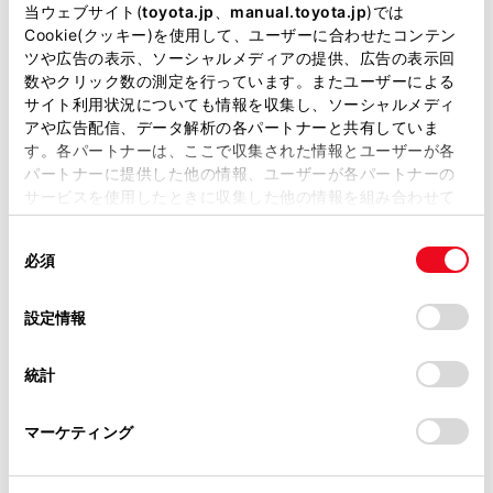
当ウェブサイト(
toyota.jp
、
manual.toyota.jp
)では
Cookie(クッキー)を使用して、ユーザーに合わせたコンテン
ツや広告の表示、ソーシャルメディアの提供、広告の表示回
ご希望の連絡方法
必須
数やクリック数の測定を行っています。またユーザーによる
サイト利用状況についても情報を収集し、ソーシャルメディ
Eメール
アや広告配信、データ解析の各パートナーと共有していま
す。各パートナーは、ここで収集された情報とユーザーが各
パートナーに提供した他の情報、ユーザーが各パートナーの
電話
サービスを使用したときに収集した他の情報を組み合わせて
使用することがあります。当ウェブサイトの使用を続行する
同
とCookie(クッキー)に同意したこととなります。
必須
意
メールアドレス
必須
の
「すべてのCookieを許可」をクリックすることで、お客様の
選
デバイスにすべてのCookie(クッキー)が保存されることに同
設定情報
択
意したことになります。Cookie(クッキー)のオプトアウト、
設定の変更、同意を撤回したりするにあたっては、当社の
統計
「
Cookie（クッキー）情報の取り扱いについて
」をご覧くだ
さい。
マーケティング
ご相談内容
必須