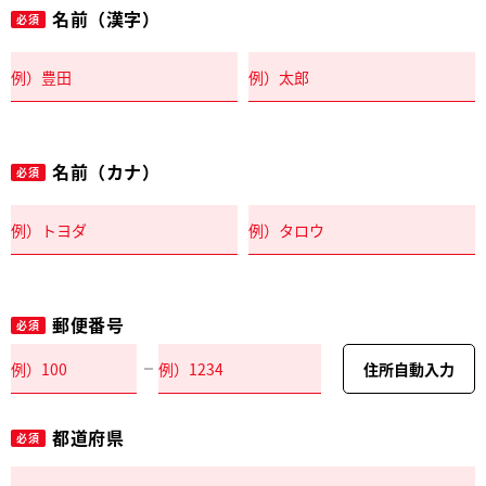
名前（漢字）
必須
名前（カナ）
必須
郵便番号
必須
住所自動入力
都道府県
必須