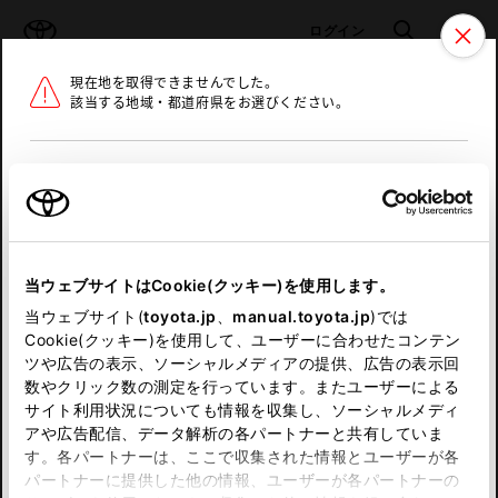
TOYOTA
検索
メニュ
ログイン
現在地を取得できませんでした。
ラインアップ
オーナーサポート
トピックス
該当する地域・都道府県をお選びください。
トヨタ認定中古車
メニュー
北海道
未設定
お気に入り
保存した見積り
閲覧履歴
東北
当ウェブサイトはCookie(クッキー)を使用します。
関東
申し訳ございません。
当ウェブサイト(
toyota.jp
、
manual.toyota.jp
)では
Cookie(クッキー)を使用して、ユーザーに合わせたコンテン
中部
何らかの問題が発生しました。
ツや広告の表示、ソーシャルメディアの提供、広告の表示回
数やクリック数の測定を行っています。またユーザーによる
恐れ入りますが、しばらく経ってから
サイト利用状況についても情報を収集し、ソーシャルメディ
近畿
アや広告配信、データ解析の各パートナーと共有していま
再度、お試し下さい。
す。各パートナーは、ここで収集された情報とユーザーが各
中国
パートナーに提供した他の情報、ユーザーが各パートナーの