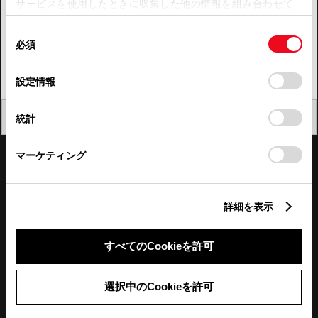
サービスを使用したときに収集した他の情報を組み合わせて
使用することがあります。当ウェブサイトの使用を続行する
四国
同
とCookie(クッキー)に同意したこととなります。
必須
意
九州・沖縄
の
「すべてのCookieを許可」をクリックすることで、お客様の
FAQ・お問い合わせ
選
デバイスにすべてのCookie(クッキー)が保存されることに同
設定情報
択
意したことになります。Cookie(クッキー)のオプトアウト、
設定の変更、同意を撤回したりするにあたっては、当社の
関連サイト
閉じる
統計
「
Cookie（クッキー）情報の取り扱いについて
」をご覧くだ
さい。
関連サービス
マーケティング
公式SNS
詳細を表示
LINE
X
Facebook
YouTube
Instagram
すべてのCookieを許可
トヨタイムズ
選択中のCookieを許可
TOYOTA Mail Magazine