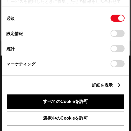
サービスを使用したときに収集した他の情報を組み合わせて
使用することがあります。当ウェブサイトの使用を続行する
四国
同
とCookie(クッキー)に同意したこととなります。
必須
意
九州・沖縄
の
「すべてのCookieを許可」をクリックすることで、お客様の
FAQ・お問い合わせ
選
デバイスにすべてのCookie(クッキー)が保存されることに同
設定情報
択
意したことになります。Cookie(クッキー)のオプトアウト、
設定の変更、同意を撤回したりするにあたっては、当社の
関連サイト
閉じる
統計
「
Cookie（クッキー）情報の取り扱いについて
」をご覧くだ
さい。
関連サービス
マーケティング
公式SNS
詳細を表示
LINE
X
Facebook
YouTube
Instagram
すべてのCookieを許可
トヨタイムズ
選択中のCookieを許可
TOYOTA Mail Magazine