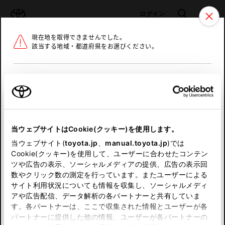
TOYOTA
検索
メニュ
ログイン
現在地を取得できませんでした。
ラインアップ
オーナーサポート
トピックス
該当する地域・都道府県をお選びください。
トヨタ認定中古車
メニュー
北海道
未設定
お気に入り
保存した見積り
閲覧履歴
東北
当ウェブサイトはCookie(クッキー)を使用します。
関東
申し訳ございません。
当ウェブサイト(
toyota.jp
、
manual.toyota.jp
)では
Cookie(クッキー)を使用して、ユーザーに合わせたコンテン
中部
何らかの問題が発生しました。
ツや広告の表示、ソーシャルメディアの提供、広告の表示回
数やクリック数の測定を行っています。またユーザーによる
恐れ入りますが、しばらく経ってから
サイト利用状況についても情報を収集し、ソーシャルメディ
近畿
アや広告配信、データ解析の各パートナーと共有していま
再度、お試し下さい。
す。各パートナーは、ここで収集された情報とユーザーが各
中国
パートナーに提供した他の情報、ユーザーが各パートナーの