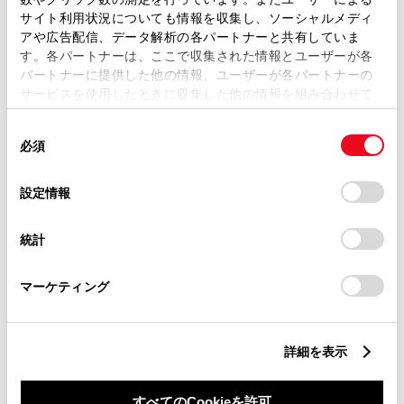
サイト利用状況についても情報を収集し、ソーシャルメディ
アや広告配信、データ解析の各パートナーと共有していま
ご希望の連絡方法
必須
す。各パートナーは、ここで収集された情報とユーザーが各
パートナーに提供した他の情報、ユーザーが各パートナーの
サービスを使用したときに収集した他の情報を組み合わせて
Eメール
使用することがあります。当ウェブサイトの使用を続行する
同
とCookie(クッキー)に同意したこととなります。
必須
電話
意
の
「すべてのCookieを許可」をクリックすることで、お客様の
選
デバイスにすべてのCookie(クッキー)が保存されることに同
設定情報
択
意したことになります。Cookie(クッキー)のオプトアウト、
設定の変更、同意を撤回したりするにあたっては、当社の
メールアドレス
必須
統計
「
Cookie（クッキー）情報の取り扱いについて
」をご覧くだ
さい。
マーケティング
詳細を表示
ご相談内容
必須
すべてのCookieを許可