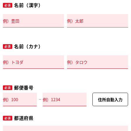
名前（漢字）
必須
名前（カナ）
必須
郵便番号
必須
住所自動入力
都道府県
必須