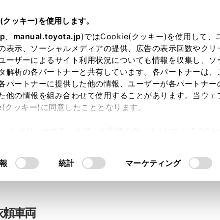
e(クッキー)を使用します。
jp
、
manual.toyota.jp
)ではCookie(クッキー)を使用して
の表示、ソーシャルメディアの提供、広告の表示回数やクリ
ライン相談
ユーザーによるサイト利用状況についても情報を収集し、ソ
タ解析の各パートナーと共有しています。各パートナーは、
各パートナーに提供した他の情報、ユーザーが各パートナー
た他の情報を組み合わせて使用することがあります。当ウェ
入力内容のご確認
ie(クッキー)に同意したこととなります。
許可」をクリックすることで、お客様のデバイスにすべてのCook
意したことになります。Cookie(クッキー)のオプトアウト
ト」取得済みの方は、ログインするとお客さま情報の入力を省
るにあたっては、当社の「
Cookie（クッキー）情報の取り
報
統計
マーケティング
ログインして
依頼車両