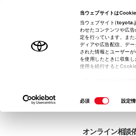
当ウェブサイトはCooki
TOYOTA
当ウェブサイト(
toyota.
わせたコンテンツや広告
色のついた項目
は必須です。
色のついた項目
中古車：オン
定を行っています。また
ディアや広告配信、デー
された情報とユーザーが
を使用したときに収集し
お客さま情報の入力
使用を続行するとCook
「すべてのCookieを
ー)が保存されることに同
「TOYOTAアカウン
更、同意を撤回したりす
同
必須
設定情
て
」をご覧ください。
意
の
選
択
オンライン相談