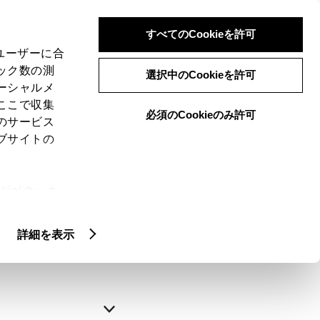
すべてのCookieを許可
、ユーザーに合
ック数の測
選択中のCookieを許可
ーシャルメ
ここで収集
必須のCookieのみ許可
のサービス
ブサイトの
申込みの完了
ie(クッキ
、設定の変
略できます。
扱いについ
詳細を表示
自動入力
新規登録