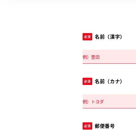
名前（漢字）
必須
名前（カナ）
必須
郵便番号
必須