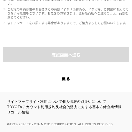
い。
ご指定の車両が他のお客さまとの商談により「売約済み」になる等、ご要望にお応えで
きない可能性もございます。お急ぎのお客さまは、直接販売店へご連絡のうえ、商談を
進めてください。
後日アンケ―トをお願いする場合がありますので、ご協力よろしくお願いいたします。
確認画面へ進む
戻る
サイトマップ
サイト利用について
個人情報の取扱いについて
TOYOTAアカウント利用規約
反社会的勢力に対する基本方針
企業情報
リコール情報
©1995-2026 TOYOTA MOTOR CORPORATION. ALL RIGHTS RESERVED.