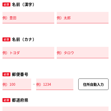
名前（漢字）
必須
名前（カナ）
必須
郵便番号
必須
住所自動入力
都道府県
必須