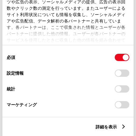
ツや広告の表示、ソーシャルメディアの提供、広告の表示回
数やクリック数の測定を行っています。またユーザーによる
サイト利用状況についても情報を収集し、ソーシャルメディ
ご希望の連絡方法
必須
アや広告配信、データ解析の各パートナーと共有していま
す。各パートナーは、ここで収集された情報とユーザーが各
パートナーに提供した他の情報、ユーザーが各パートナーの
Eメール
サービスを使用したときに収集した他の情報を組み合わせて
使用することがあります。当ウェブサイトの使用を続行する
電話
同
とCookie(クッキー)に同意したこととなります。
必須
意
の
「すべてのCookieを許可」をクリックすることで、お客様の
選
デバイスにすべてのCookie(クッキー)が保存されることに同
設定情報
メールアドレス
択
必須
意したことになります。Cookie(クッキー)のオプトアウト、
設定の変更、同意を撤回したりするにあたっては、当社の
統計
「
Cookie（クッキー）情報の取り扱いについて
」をご覧くだ
さい。
マーケティング
ご相談内容
必須
詳細を表示