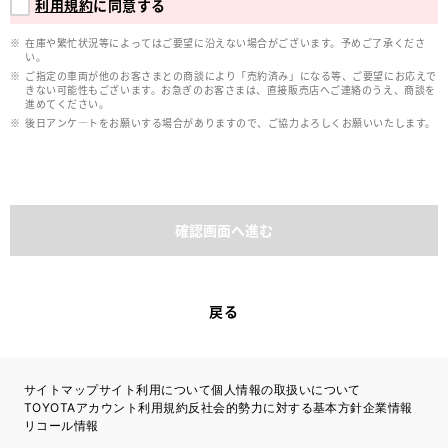
利用規約
に同意する
在庫や繁忙状況等によってはご要望に沿えない場合がございます。予めご了承くださ
い。
ご指定の車両が他のお客さまとの商談により「売約済み」になる等、ご要望にお応えで
きない可能性もございます。お急ぎのお客さまは、直接販売店へご連絡のうえ、商談を
進めてください。
後日アンケ―トをお願いする場合がありますので、ご協力よろしくお願いいたします。
確認画面へ進む
戻る
サイトマップ
サイト利用について
個人情報の取扱いについて
TOYOTAアカウント利用規約
反社会的勢力に対する基本方針
企業情報
リコール情報