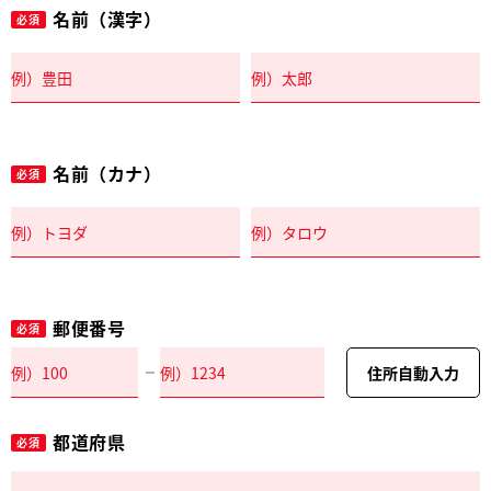
名前（漢字）
必須
名前（カナ）
必須
郵便番号
必須
住所自動入力
都道府県
必須