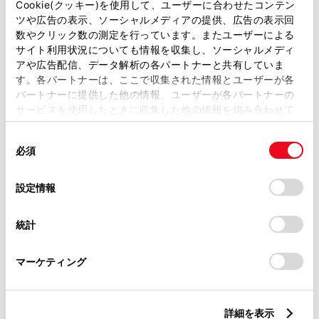
Cookie(クッキー)を使用して、ユーザーに合わせたコンテン
ツや広告の表示、ソーシャルメディアの提供、広告の表示回
数やクリック数の測定を行っています。またユーザーによる
ご希望の連絡方法
必須
サイト利用状況についても情報を収集し、ソーシャルメディ
アや広告配信、データ解析の各パートナーと共有していま
す。各パートナーは、ここで収集された情報とユーザーが各
Eメール
パートナーに提供した他の情報、ユーザーが各パートナーの
サービスを使用したときに収集した他の情報を組み合わせて
電話
使用することがあります。当ウェブサイトの使用を続行する
同
とCookie(クッキー)に同意したこととなります。
必須
意
の
「すべてのCookieを許可」をクリックすることで、お客様の
メールアドレス
必須
選
デバイスにすべてのCookie(クッキー)が保存されることに同
設定情報
択
意したことになります。Cookie(クッキー)のオプトアウト、
設定の変更、同意を撤回したりするにあたっては、当社の
統計
「
Cookie（クッキー）情報の取り扱いについて
」をご覧くだ
さい。
マーケティング
ご相談内容
必須
詳細を表示