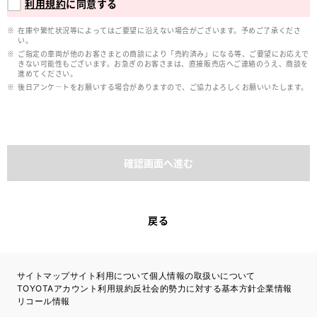
利用規約
に同意する
在庫や繁忙状況等によってはご要望に沿えない場合がございます。予めご了承くださ
い。
ご指定の車両が他のお客さまとの商談により「売約済み」になる等、ご要望にお応えで
きない可能性もございます。お急ぎのお客さまは、直接販売店へご連絡のうえ、商談を
進めてください。
後日アンケ―トをお願いする場合がありますので、ご協力よろしくお願いいたします。
確認画面へ進む
戻る
サイトマップ
サイト利用について
個人情報の取扱いについて
TOYOTAアカウント利用規約
反社会的勢力に対する基本方針
企業情報
リコール情報