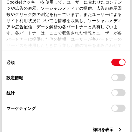
Cookie(クッキー)を使用して、ユーザーに合わせたコンテン
ツや広告の表示、ソーシャルメディアの提供、広告の表示回
数やクリック数の測定を行っています。またユーザーによる
ご希望の連絡方法
必須
サイト利用状況についても情報を収集し、ソーシャルメディ
アや広告配信、データ解析の各パートナーと共有していま
す。各パートナーは、ここで収集された情報とユーザーが各
Eメール
パートナーに提供した他の情報、ユーザーが各パートナーの
サービスを使用したときに収集した他の情報を組み合わせて
電話
使用することがあります。当ウェブサイトの使用を続行する
同
とCookie(クッキー)に同意したこととなります。
必須
意
の
「すべてのCookieを許可」をクリックすることで、お客様の
メールアドレス
必須
選
デバイスにすべてのCookie(クッキー)が保存されることに同
設定情報
択
意したことになります。Cookie(クッキー)のオプトアウト、
設定の変更、同意を撤回したりするにあたっては、当社の
統計
「
Cookie（クッキー）情報の取り扱いについて
」をご覧くだ
さい。
マーケティング
ご相談内容
必須
詳細を表示