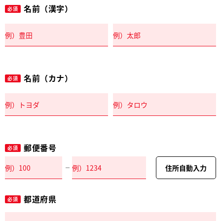
名前（漢字）
必須
名前（カナ）
必須
郵便番号
必須
住所自動入力
都道府県
必須