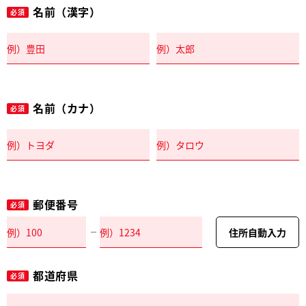
名前（漢字）
必須
名前（カナ）
必須
郵便番号
必須
住所自動入力
都道府県
必須