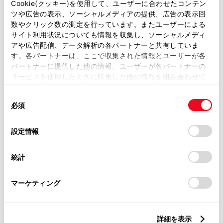
Cookie(クッキー)を使用して、ユーザーに合わせたコンテン
ツや広告の表示、ソーシャルメディアの提供、広告の表示回
数やクリック数の測定を行っています。またユーザーによる
ご希望の連絡方法
必須
サイト利用状況についても情報を収集し、ソーシャルメディ
アや広告配信、データ解析の各パートナーと共有していま
す。各パートナーは、ここで収集された情報とユーザーが各
Eメール
パートナーに提供した他の情報、ユーザーが各パートナーの
サービスを使用したときに収集した他の情報を組み合わせて
電話
使用することがあります。当ウェブサイトの使用を続行する
同
とCookie(クッキー)に同意したこととなります。
必須
意
の
「すべてのCookieを許可」をクリックすることで、お客様の
メールアドレス
必須
選
デバイスにすべてのCookie(クッキー)が保存されることに同
設定情報
択
意したことになります。Cookie(クッキー)のオプトアウト、
設定の変更、同意を撤回したりするにあたっては、当社の
統計
「
Cookie（クッキー）情報の取り扱いについて
」をご覧くだ
さい。
マーケティング
ご相談内容
必須
詳細を表示