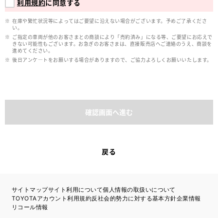
利用規約
に同意する
在庫や繁忙状況等によってはご要望に沿えない場合がございます。予めご了承くださ
い。
ご指定の車両が他のお客さまとの商談により「売約済み」になる等、ご要望にお応えで
きない可能性もございます。お急ぎのお客さまは、直接販売店へご連絡のうえ、商談を
進めてください。
後日アンケ―トをお願いする場合がありますので、ご協力よろしくお願いいたします。
確認画面へ進む
戻る
サイトマップ
サイト利用について
個人情報の取扱いについて
TOYOTAアカウント利用規約
反社会的勢力に対する基本方針
企業情報
リコール情報