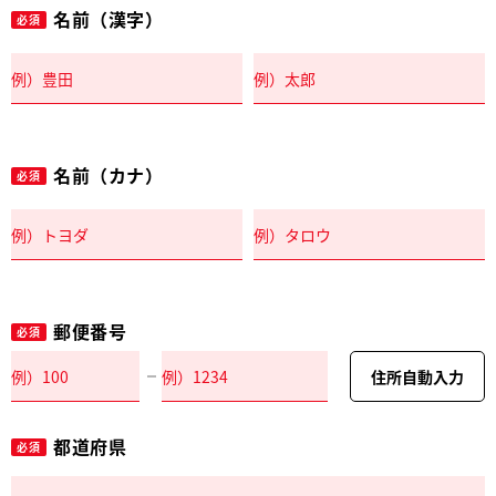
名前（漢字）
必須
名前（カナ）
必須
郵便番号
必須
住所自動入力
都道府県
必須