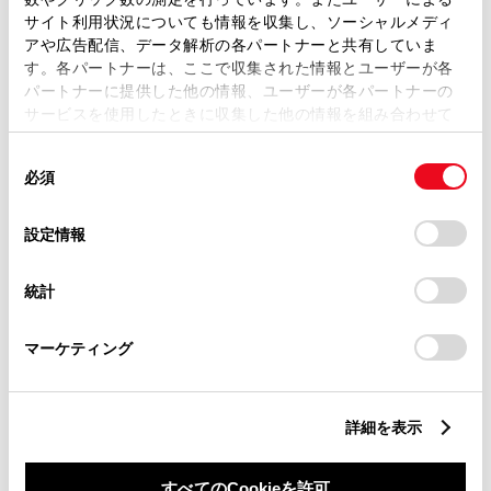
サイト利用状況についても情報を収集し、ソーシャルメディ
アや広告配信、データ解析の各パートナーと共有していま
ご希望の連絡方法
必須
す。各パートナーは、ここで収集された情報とユーザーが各
パートナーに提供した他の情報、ユーザーが各パートナーの
サービスを使用したときに収集した他の情報を組み合わせて
Eメール
使用することがあります。当ウェブサイトの使用を続行する
同
とCookie(クッキー)に同意したこととなります。
必須
電話
意
の
「すべてのCookieを許可」をクリックすることで、お客様の
選
デバイスにすべてのCookie(クッキー)が保存されることに同
設定情報
択
意したことになります。Cookie(クッキー)のオプトアウト、
設定の変更、同意を撤回したりするにあたっては、当社の
メールアドレス
必須
統計
「
Cookie（クッキー）情報の取り扱いについて
」をご覧くだ
さい。
マーケティング
詳細を表示
ご相談内容
必須
すべてのCookieを許可