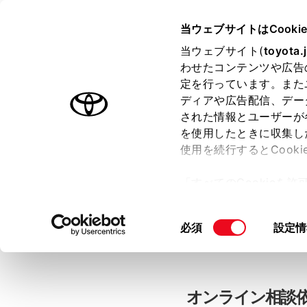
当ウェブサイトはCooki
TOYOTA
当ウェブサイト(
toyota.
わせたコンテンツや広告
色のついた項目
は必須です。
色のついた項目
中古車：オン
定を行っています。また
ディアや広告配信、デー
された情報とユーザーが
を使用したときに収集し
お客さま情報の入力
使用を続行するとCook
「すべてのCookieを
ー)が保存されることに同
「TOYOTAアカウン
更、同意を撤回したりす
同
必須
設定情
て
」をご覧ください。
意
の
選
択
オンライン相談