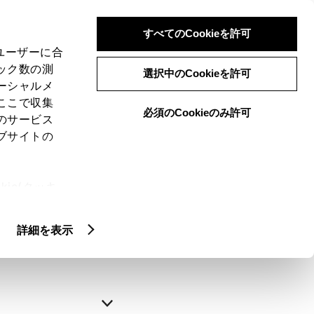
すべてのCookieを許可
、ユーザーに合
ック数の測
選択中のCookieを許可
ーシャルメ
ここで収集
必須のCookieのみ許可
のサービス
ブサイトの
申込みの完了
ie(クッキ
、設定の変
略できます。
扱いについ
詳細を表示
自動入力
新規登録