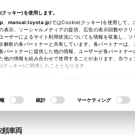
e(クッキー)を使用します。
jp
、
manual.toyota.jp
)ではCookie(クッキー)を使用して
の表示、ソーシャルメディアの提供、広告の表示回数やクリ
ライン相談
ユーザーによるサイト利用状況についても情報を収集し、ソ
タ解析の各パートナーと共有しています。各パートナーは、
各パートナーに提供した他の情報、ユーザーが各パートナー
た他の情報を組み合わせて使用することがあります。当ウェ
入力内容のご確認
ie(クッキー)に同意したこととなります。
許可」をクリックすることで、お客様のデバイスにすべてのCook
意したことになります。Cookie(クッキー)のオプトアウト
ト」取得済みの方は、ログインするとお客さま情報の入力を省
るにあたっては、当社の「
Cookie（クッキー）情報の取り
報
統計
マーケティング
ログインして
依頼車両