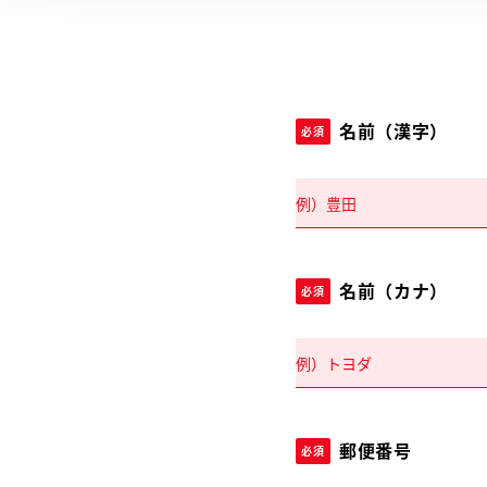
名前（漢字）
必須
名前（カナ）
必須
郵便番号
必須