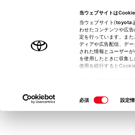
TOYOTA
当ウェブサイトはCooki
当ウェブサイト(
toyota.
わせたコンテンツや広告
ラインアップ
オーナーサポート
トピックス
定を行っています。また
ディアや広告配信、デー
トヨタ認定中古車
された情報とユーザーが
を使用したときに収集し
中古車を探す
トヨタ認定中古車の魅力
3つの買
使用を続行するとCook
「すべてのCookieを
ー)が保存されることに同
更、同意を撤回したりす
同
必須
設定情
て
」をご覧ください。
意
の
選
択