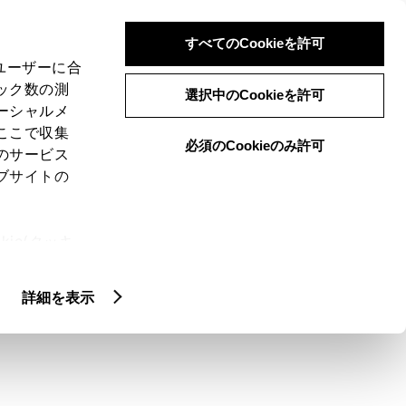
検索
メニュー
ログイン
すべてのCookieを許可
、ユーザーに合
ック数の測
選択中のCookieを許可
ーシャルメ
ここで収集
必須のCookieのみ許可
メニュー
のサービス
ブサイトの
閲覧履歴
お住まいの地域
未設定
ie(クッキ
、設定の変
扱いについ
詳細を表示