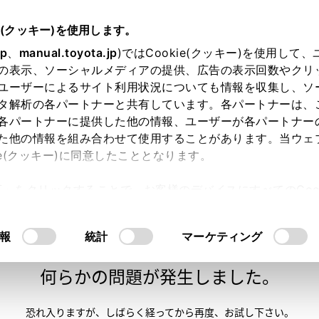
e(クッキー)を使用します。
jp
、
manual.toyota.jp
)ではCookie(クッキー)を使用して
の表示、ソーシャルメディアの提供、広告の表示回数やクリ
ユーザーによるサイト利用状況についても情報を収集し、ソ
タ解析の各パートナーと共有しています。各パートナーは、
各パートナーに提供した他の情報、ユーザーが各パートナー
た他の情報を組み合わせて使用することがあります。当ウェ
い方
オンライン購入
お気に入り
保存した見積り
ie(クッキー)に同意したこととなります。
許可」をクリックすることで、お客様のデバイスにすべてのCook
意したことになります。Cookie(クッキー)のオプトアウト
るにあたっては、当社の「
Cookie（クッキー）情報の取り
報
統計
マーケティング
申し訳ございません。
何らかの問題が発生しました。
恐れ入りますが、しばらく経ってから
再度、お試し下さい。