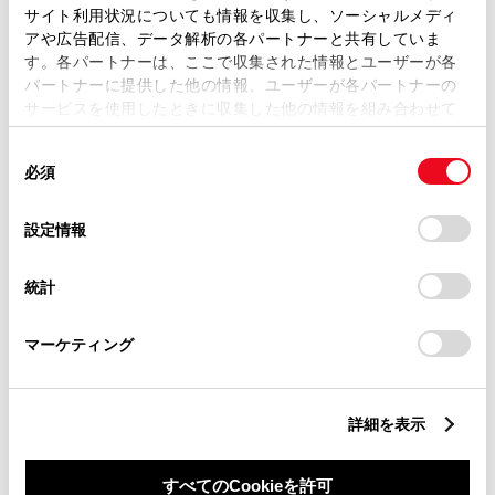
サイト利用状況についても情報を収集し、ソーシャルメディ
アや広告配信、データ解析の各パートナーと共有していま
す。各パートナーは、ここで収集された情報とユーザーが各
パートナーに提供した他の情報、ユーザーが各パートナーの
サービスを使用したときに収集した他の情報を組み合わせて
丁目番地
必須
使用することがあります。当ウェブサイトの使用を続行する
同
とCookie(クッキー)に同意したこととなります。
必須
意
の
「すべてのCookieを許可」をクリックすることで、お客様の
選
デバイスにすべてのCookie(クッキー)が保存されることに同
設定情報
択
意したことになります。Cookie(クッキー)のオプトアウト、
設定の変更、同意を撤回したりするにあたっては、当社の
建物名
任意
統計
「
Cookie（クッキー）情報の取り扱いについて
」をご覧くだ
さい。
マーケティング
詳細を表示
ご希望の連絡方法
必須
すべてのCookieを許可
Eメール