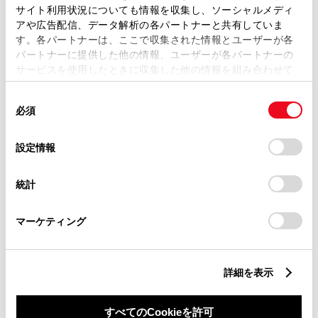
サイト利用状況についても情報を収集し、ソーシャルメディ
アや広告配信、データ解析の各パートナーと共有していま
す。各パートナーは、ここで収集された情報とユーザーが各
パートナーに提供した他の情報、ユーザーが各パートナーの
サービスを使用したときに収集した他の情報を組み合わせて
丁目番地
必須
使用することがあります。当ウェブサイトの使用を続行する
同
とCookie(クッキー)に同意したこととなります。
必須
意
の
「すべてのCookieを許可」をクリックすることで、お客様の
選
デバイスにすべてのCookie(クッキー)が保存されることに同
設定情報
択
意したことになります。Cookie(クッキー)のオプトアウト、
設定の変更、同意を撤回したりするにあたっては、当社の
建物名
任意
統計
「
Cookie（クッキー）情報の取り扱いについて
」をご覧くだ
さい。
マーケティング
詳細を表示
ご希望の連絡方法
必須
すべてのCookieを許可
Eメール