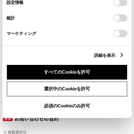
選
デバイスにすべてのCookie(クッキー)が保存されることに同
設定情報
択
意したことになります。Cookie(クッキー)のオプトアウト、
設定の変更、同意を撤回したりするにあたっては、当社の
ご希望の連絡方法
統計
必須
「
Cookie（クッキー）情報の取り扱いについて
」をご覧くだ
さい。
マーケティング
Eメール
電話
詳細を表示
すべてのCookieを許可
メールアドレス
必須
選択中のCookieを許可
必須のCookieのみ許可
お問い合わせの目的
必須
※ 複数選択可