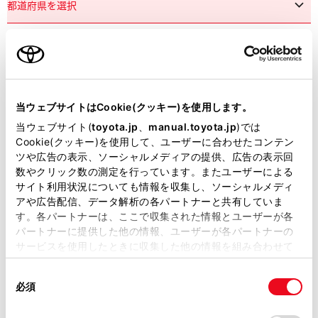
市区町村名
必須
当ウェブサイトはCookie(クッキー)を使用します。
当ウェブサイト(
toyota.jp
、
manual.toyota.jp
)では
Cookie(クッキー)を使用して、ユーザーに合わせたコンテン
ツや広告の表示、ソーシャルメディアの提供、広告の表示回
丁目番地
必須
数やクリック数の測定を行っています。またユーザーによる
サイト利用状況についても情報を収集し、ソーシャルメディ
アや広告配信、データ解析の各パートナーと共有していま
す。各パートナーは、ここで収集された情報とユーザーが各
パートナーに提供した他の情報、ユーザーが各パートナーの
サービスを使用したときに収集した他の情報を組み合わせて
使用することがあります。当ウェブサイトの使用を続行する
建物名
任意
同
とCookie(クッキー)に同意したこととなります。
必須
意
の
「すべてのCookieを許可」をクリックすることで、お客様の