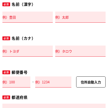
名前（漢字）
必須
名前（カナ）
必須
郵便番号
必須
住所自動入力
都道府県
必須