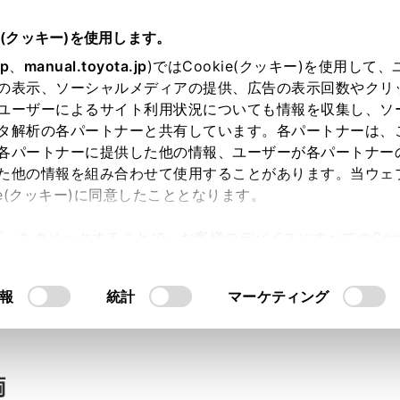
e(クッキー)を使用します。
jp
、
manual.toyota.jp
)ではCookie(クッキー)を使用して
の表示、ソーシャルメディアの提供、広告の表示回数やクリ
い合わせ
ユーザーによるサイト利用状況についても情報を収集し、ソ
タ解析の各パートナーと共有しています。各パートナーは、
各パートナーに提供した他の情報、ユーザーが各パートナー
た他の情報を組み合わせて使用することがあります。当ウェ
入力内容のご確認
ie(クッキー)に同意したこととなります。
許可」をクリックすることで、お客様のデバイスにすべてのCook
意したことになります。Cookie(クッキー)のオプトアウト
ト」取得済みの方は、ログインするとお客さま情報の入力を省
るにあたっては、当社の「
Cookie（クッキー）情報の取り
報
統計
マーケティング
ログインして
両