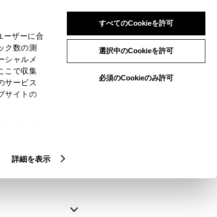
すべてのCookieを許可
、ユーザーに合
ック数の測
選択中のCookieを許可
ーシャルメ
ここで収集
必須のCookieのみ許可
のサービス
ブサイトの
申込みの完了
ie(クッキ
、設定の変
略できます。
扱いについ
詳細を表示
自動入力
新規登録