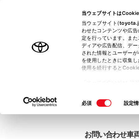
当ウェブサイトはCooki
TOYOTA
当ウェブサイト(
toyota.
わせたコンテンツや広告
色のついた項目
は必須です。
色のついた項目
中古車：お問
定を行っています。また
ディアや広告配信、デー
された情報とユーザーが
を使用したときに収集し
お客さま情報の入力
使用を続行するとCook
「すべてのCookieを
ー)が保存されることに同
「TOYOTAアカウン
更、同意を撤回したりす
同
必須
設定情
て
」をご覧ください。
意
の
選
択
お問い合わせ車