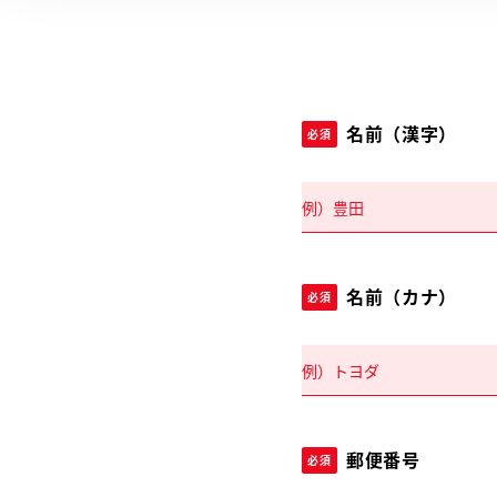
名前（漢字）
必須
名前（カナ）
必須
郵便番号
必須