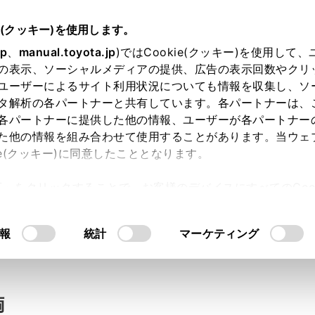
e(クッキー)を使用します。
jp
、
manual.toyota.jp
)ではCookie(クッキー)を使用して
の表示、ソーシャルメディアの提供、広告の表示回数やクリ
い合わせ
ユーザーによるサイト利用状況についても情報を収集し、ソ
タ解析の各パートナーと共有しています。各パートナーは、
各パートナーに提供した他の情報、ユーザーが各パートナー
た他の情報を組み合わせて使用することがあります。当ウェ
入力内容のご確認
ie(クッキー)に同意したこととなります。
許可」をクリックすることで、お客様のデバイスにすべてのCook
意したことになります。Cookie(クッキー)のオプトアウト
ト」取得済みの方は、ログインするとお客さま情報の入力を省
るにあたっては、当社の「
Cookie（クッキー）情報の取り
報
統計
マーケティング
ログインして
両