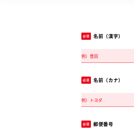
名前（漢字）
必須
名前（カナ）
必須
郵便番号
必須