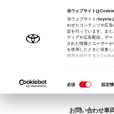
当ウェブサイトはCooki
TOYOTA
当ウェブサイト(
toyota.
わせたコンテンツや広告
色のついた項目
は必須です。
色のついた項目
中古車：お問
定を行っています。また
ディアや広告配信、デー
された情報とユーザーが
を使用したときに収集し
お客さま情報の入力
使用を続行するとCook
「すべてのCookieを
ー)が保存されることに同
「TOYOTAアカウン
更、同意を撤回したりす
同
必須
設定情
て
」をご覧ください。
意
の
選
択
お問い合わせ車