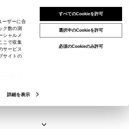
すべてのCookieを許可
、ユーザーに合
ック数の測
選択中のCookieを許可
ーシャルメ
ここで収集
必須のCookieのみ許可
のサービス
ブサイトの
申込みの完了
ie(クッキ
、設定の変
略できます。
扱いについ
詳細を表示
自動入力
新規登録