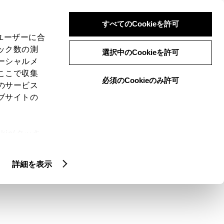
検索
メニュー
ログイン
すべてのCookieを許可
、ユーザーに合
ック数の測
選択中のCookieを許可
ーシャルメ
ここで収集
必須のCookieのみ許可
メニュー
のサービス
ブサイトの
閲覧履歴
お住まいの地域
未設定
ie(クッキ
、設定の変
扱いについ
詳細を表示