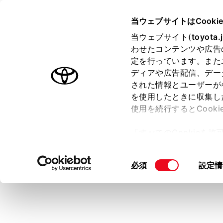
TOYOTA
当ウェブサイトはCooki
当ウェブサイト(
toyota.
わせたコンテンツや広告
ラインアップ
オーナーサポート
トピックス
定を行っています。また
ディアや広告配信、デー
トヨタ認定中古車
された情報とユーザーが
を使用したときに収集し
中古車を探す
トヨタ認定中古車の魅力
3つの買
使用を続行するとCook
「すべてのCookieを
ー)が保存されることに同
更、同意を撤回したりす
同
必須
設定情
て
」をご覧ください。
意
の
選
択