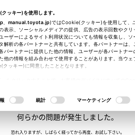
e(クッキー)を使用します。
jp
、
manual.toyota.jp
)ではCookie(クッキー)を使用して
の表示、ソーシャルメディアの提供、広告の表示回数やクリ
ユーザーによるサイト利用状況についても情報を収集し、ソ
タ解析の各パートナーと共有しています。各パートナーは、
各パートナーに提供した他の情報、ユーザーが各パートナー
た他の情報を組み合わせて使用することがあります。当ウェ
い方
オンライン購入
お気に入り
保存した見積り
ie(クッキー)に同意したこととなります。
許可」をクリックすることで、お客様のデバイスにすべてのCook
意したことになります。Cookie(クッキー)のオプトアウト
るにあたっては、当社の「
Cookie（クッキー）情報の取り
報
統計
マーケティング
申し訳ございません。
何らかの問題が発生しました。
恐れ入りますが、しばらく経ってから
再度、お試し下さい。