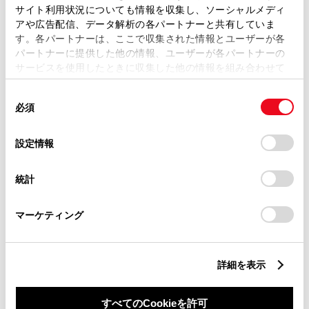
サイト利用状況についても情報を収集し、ソーシャルメディ
アや広告配信、データ解析の各パートナーと共有していま
す。各パートナーは、ここで収集された情報とユーザーが各
パートナーに提供した他の情報、ユーザーが各パートナーの
サービスを使用したときに収集した他の情報を組み合わせて
丁目番地
必須
使用することがあります。当ウェブサイトの使用を続行する
同
とCookie(クッキー)に同意したこととなります。
必須
意
の
「すべてのCookieを許可」をクリックすることで、お客様の
選
デバイスにすべてのCookie(クッキー)が保存されることに同
設定情報
択
意したことになります。Cookie(クッキー)のオプトアウト、
設定の変更、同意を撤回したりするにあたっては、当社の
建物名
任意
統計
「
Cookie（クッキー）情報の取り扱いについて
」をご覧くだ
さい。
マーケティング
詳細を表示
ご希望の連絡方法
必須
すべてのCookieを許可
Eメール