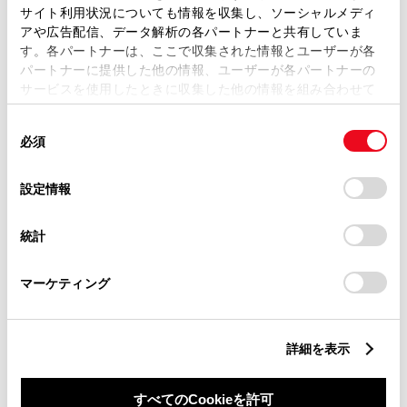
サイト利用状況についても情報を収集し、ソーシャルメディ
アや広告配信、データ解析の各パートナーと共有していま
す。各パートナーは、ここで収集された情報とユーザーが各
パートナーに提供した他の情報、ユーザーが各パートナーの
サービスを使用したときに収集した他の情報を組み合わせて
丁目番地
必須
使用することがあります。当ウェブサイトの使用を続行する
同
とCookie(クッキー)に同意したこととなります。
必須
意
の
「すべてのCookieを許可」をクリックすることで、お客様の
選
デバイスにすべてのCookie(クッキー)が保存されることに同
設定情報
択
意したことになります。Cookie(クッキー)のオプトアウト、
設定の変更、同意を撤回したりするにあたっては、当社の
建物名
任意
統計
「
Cookie（クッキー）情報の取り扱いについて
」をご覧くだ
さい。
マーケティング
詳細を表示
ご希望の連絡方法
必須
すべてのCookieを許可
Eメール