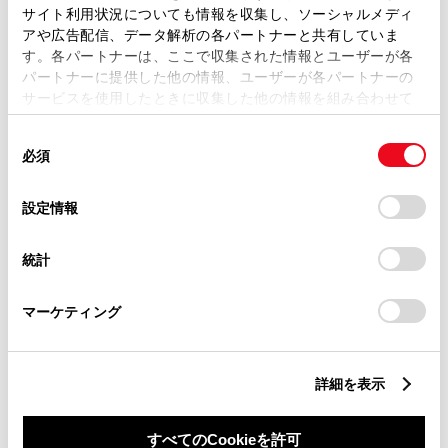
サイト利用状況についても情報を収集し、ソーシャルメディ
アや広告配信、データ解析の各パートナーと共有していま
す。各パートナーは、ここで収集された情報とユーザーが各
パートナーに提供した他の情報、ユーザーが各パートナーの
サービスを使用したときに収集した他の情報を組み合わせて
丁目番地
必須
使用することがあります。当ウェブサイトの使用を続行する
同
とCookie(クッキー)に同意したこととなります。
必須
意
の
「すべてのCookieを許可」をクリックすることで、お客様の
選
デバイスにすべてのCookie(クッキー)が保存されることに同
設定情報
択
意したことになります。Cookie(クッキー)のオプトアウト、
設定の変更、同意を撤回したりするにあたっては、当社の
建物名
任意
統計
「
Cookie（クッキー）情報の取り扱いについて
」をご覧くだ
さい。
マーケティング
詳細を表示
ご希望の連絡方法
必須
すべてのCookieを許可
Eメール