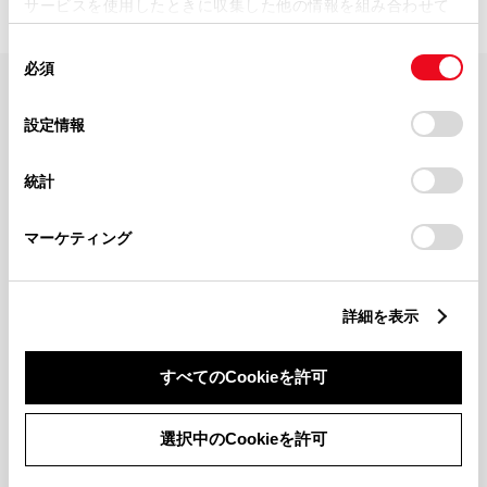
サービスを使用したときに収集した他の情報を組み合わせて
使用することがあります。当ウェブサイトの使用を続行する
同
とCookie(クッキー)に同意したこととなります。
必須
意
の
「すべてのCookieを許可」をクリックすることで、お客様の
FAQ・お問い合わせ
選
デバイスにすべてのCookie(クッキー)が保存されることに同
設定情報
択
意したことになります。Cookie(クッキー)のオプトアウト、
設定の変更、同意を撤回したりするにあたっては、当社の
関連サイト
統計
「
Cookie（クッキー）情報の取り扱いについて
」をご覧くだ
さい。
関連サービス
マーケティング
公式SNS
詳細を表示
LINE
X
Facebook
YouTube
Instagram
すべてのCookieを許可
トヨタイムズ
選択中のCookieを許可
TOYOTA Mail Magazine