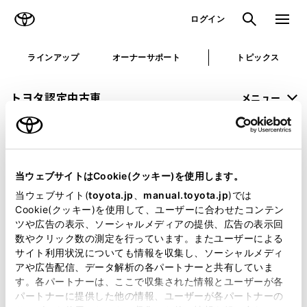
TOYOTA
検索
メニュ
ログイン
ラインアップ
オーナーサポート
トピックス
トヨタ認定中古車
メニュー
未設定
お気に入り
保存した見積り
閲覧履歴
当ウェブサイトはCookie(クッキー)を使用します。
申し訳ございません。
当ウェブサイト(
toyota.jp
、
manual.toyota.jp
)では
Cookie(クッキー)を使用して、ユーザーに合わせたコンテン
何らかの問題が発生しました。
ツや広告の表示、ソーシャルメディアの提供、広告の表示回
数やクリック数の測定を行っています。またユーザーによる
恐れ入りますが、しばらく経ってから
サイト利用状況についても情報を収集し、ソーシャルメディ
アや広告配信、データ解析の各パートナーと共有していま
再度、お試し下さい。
す。各パートナーは、ここで収集された情報とユーザーが各
パートナーに提供した他の情報、ユーザーが各パートナーの