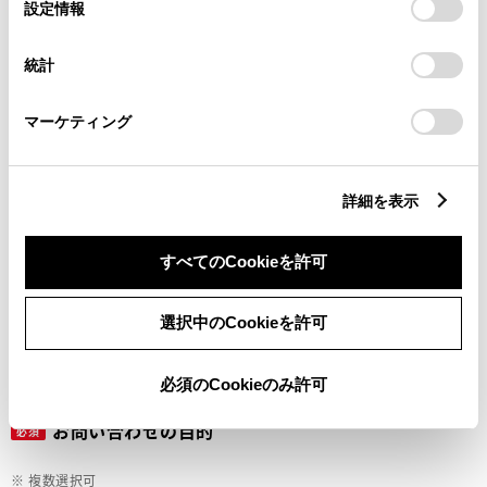
選
デバイスにすべてのCookie(クッキー)が保存されることに同
設定情報
択
意したことになります。Cookie(クッキー)のオプトアウト、
設定の変更、同意を撤回したりするにあたっては、当社の
ご希望の連絡方法
統計
必須
「
Cookie（クッキー）情報の取り扱いについて
」をご覧くだ
さい。
マーケティング
Eメール
電話
詳細を表示
すべてのCookieを許可
メールアドレス
必須
選択中のCookieを許可
必須のCookieのみ許可
お問い合わせの目的
必須
※ 複数選択可