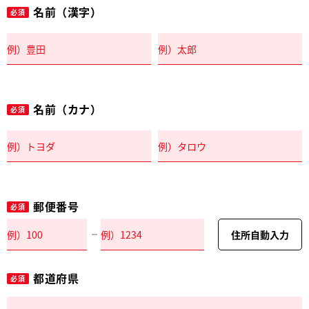
名前（漢字）
必須
名前（カナ）
必須
郵便番号
必須
住所自動入力
都道府県
必須