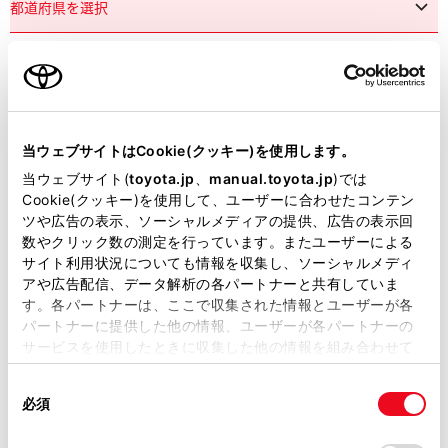
市区町村名
必須
当ウェブサイトはCookie(クッキー)を使用します。
当ウェブサイト(
toyota.jp
、
manual.toyota.jp
)では
Cookie(クッキー)を使用して、ユーザーに合わせたコンテン
ツや広告の表示、ソーシャルメディアの提供、広告の表示回
丁目番地
必須
数やクリック数の測定を行っています。またユーザーによる
サイト利用状況についても情報を収集し、ソーシャルメディ
アや広告配信、データ解析の各パートナーと共有していま
す。各パートナーは、ここで収集された情報とユーザーが各
パートナーに提供した他の情報、ユーザーが各パートナーの
サービスを使用したときに収集した他の情報を組み合わせて
使用することがあります。当ウェブサイトの使用を続行する
建物名
任意
同
とCookie(クッキー)に同意したこととなります。
必須
意
の
「すべてのCookieを許可」をクリックすることで、お客様の