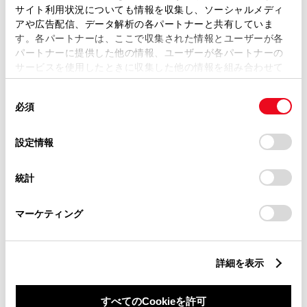
サイト利用状況についても情報を収集し、ソーシャルメディ
アや広告配信、データ解析の各パートナーと共有していま
す。各パートナーは、ここで収集された情報とユーザーが各
パートナーに提供した他の情報、ユーザーが各パートナーの
サービスを使用したときに収集した他の情報を組み合わせて
丁目番地
必須
使用することがあります。当ウェブサイトの使用を続行する
同
とCookie(クッキー)に同意したこととなります。
必須
意
の
「すべてのCookieを許可」をクリックすることで、お客様の
選
デバイスにすべてのCookie(クッキー)が保存されることに同
設定情報
択
意したことになります。Cookie(クッキー)のオプトアウト、
設定の変更、同意を撤回したりするにあたっては、当社の
建物名
任意
統計
「
Cookie（クッキー）情報の取り扱いについて
」をご覧くだ
さい。
マーケティング
詳細を表示
ご希望の連絡方法
必須
すべてのCookieを許可
Eメール