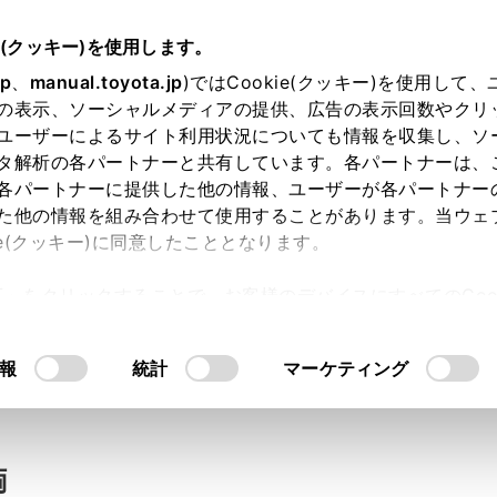
e(クッキー)を使用します。
jp
、
manual.toyota.jp
)ではCookie(クッキー)を使用して
の表示、ソーシャルメディアの提供、広告の表示回数やクリ
い合わせ
ユーザーによるサイト利用状況についても情報を収集し、ソ
タ解析の各パートナーと共有しています。各パートナーは、
各パートナーに提供した他の情報、ユーザーが各パートナー
た他の情報を組み合わせて使用することがあります。当ウェ
入力内容のご確認
ie(クッキー)に同意したこととなります。
許可」をクリックすることで、お客様のデバイスにすべてのCook
意したことになります。Cookie(クッキー)のオプトアウト
ト」取得済みの方は、ログインするとお客さま情報の入力を省
るにあたっては、当社の「
Cookie（クッキー）情報の取り
報
統計
マーケティング
ログインして
両