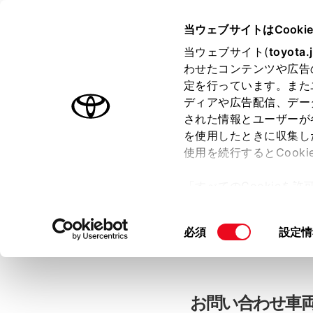
当ウェブサイトはCooki
TOYOTA
当ウェブサイト(
toyota.
わせたコンテンツや広告
色のついた項目
は必須です。
色のついた項目
中古車：お問
定を行っています。また
ディアや広告配信、デー
された情報とユーザーが
を使用したときに収集し
お客さま情報の入力
使用を続行するとCook
「すべてのCookieを
ー)が保存されることに同
「TOYOTAアカウン
更、同意を撤回したりす
同
必須
設定情
て
」をご覧ください。
意
の
選
択
お問い合わせ車