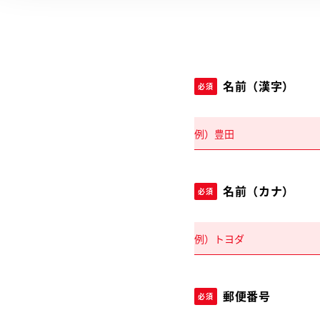
名前（漢字）
必須
名前（カナ）
必須
郵便番号
必須