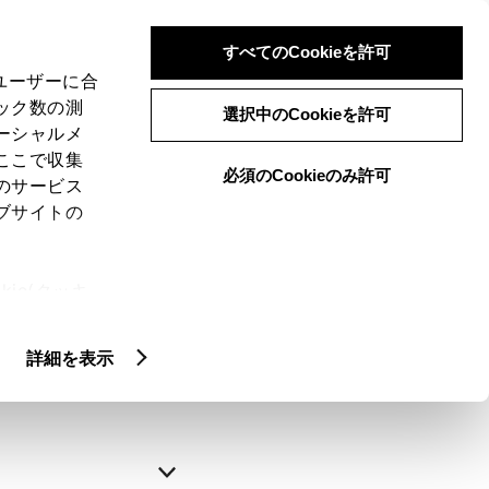
すべてのCookieを許可
、ユーザーに合
ック数の測
選択中のCookieを許可
ーシャルメ
ここで収集
必須のCookieのみ許可
のサービス
ブサイトの
申込みの完了
ie(クッキ
、設定の変
略できます。
扱いについ
詳細を表示
自動入力
新規登録