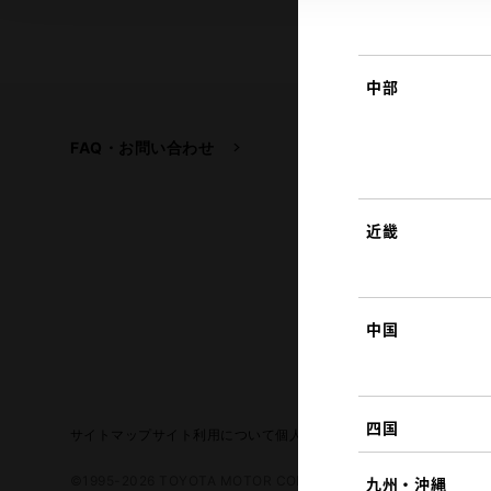
中部
FAQ・お問い合わせ
関連サイト
トヨタ自動車企業サイ
トヨタイムズ
近畿
TOYOTA GAZOO Raci
中国
四国
サイトマップ
サイト利用について
個人情報の取扱いについて
TOYO
©1995-2026 TOYOTA MOTOR CORPORATION. ALL RIGHTS RE
九州・沖縄