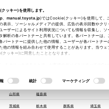
e(クッキー)を使用します。
jp
、
manual.toyota.jp
)ではCookie(クッキー)を使用して
の表示、ソーシャルメディアの提供、広告の表示回数やクリ
ユーザーによるサイト利用状況についても情報を収集し、ソ
を取得できませんでした。
タ解析の各パートナーと共有しています。各パートナーは、
る地域・都道府県をお選びください。
各パートナーに提供した他の情報、ユーザーが各パートナー
た他の情報を組み合わせて使用することがあります。当ウェ
い方
オンライン購入
お気に入り
保存した見積り
ie(クッキー)に同意したこととなります。
旭川
釧路
札幌
帯広
許可」をクリックすることで、お客様のデバイスにすべてのCook
函館
北見
室蘭、苫小
意したことになります。Cookie(クッキー)のオプトアウト
牧、
ひだか
るにあたっては、当社の「
Cookie（クッキー）情報の取り
報
統計
マーケティング
申し訳ございません。
青森県
岩手県
宮城県
秋田県
何らかの問題が発生しました。
山形県
福島県
茨城県
栃木県
群馬県
埼玉県
恐れ入りますが、しばらく経ってから
再度、お試し下さい。