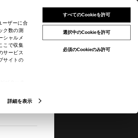
検索
メニュー
ログイン
すべてのCookieを許可
、ユーザーに合
ック数の測
選択中のCookieを許可
ーシャルメ
ここで収集
必須のCookieのみ許可
メニュー
のサービス
ブサイトの
閲覧履歴
お住まいの地域
未設定
ie(クッキ
、設定の変
扱いについ
詳細を表示