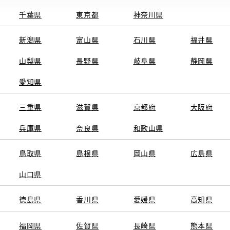
千葉県
東京都
神奈川県
新潟県
富山県
石川県
福井県
山梨県
長野県
岐阜県
静岡県
関連サービス
愛知県
ト
GAZOO
KINTO
三重県
トヨタ中古車オンラインストア
滋賀県
京都府
TOYOTA SHARE
大阪府
ng
クルマ買取
法人向けカーリー
兵庫県
奈良県
和歌山県
トヨタレンタカー
トヨタのau/UQ
鳥取県
島根県
岡山県
広島県
山口県
徳島県
香川県
愛媛県
高知県
TAアカウント利用規約
反社会的勢力に対する基本方針
企業情報
リコール情報
福岡県
佐賀県
長崎県
熊本県
SERVED.