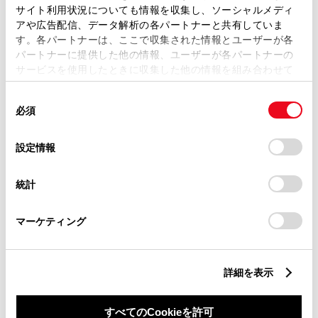
サイト利用状況についても情報を収集し、ソーシャルメディ
アや広告配信、データ解析の各パートナーと共有していま
す。各パートナーは、ここで収集された情報とユーザーが各
パートナーに提供した他の情報、ユーザーが各パートナーの
サービスを使用したときに収集した他の情報を組み合わせて
丁目番地
必須
使用することがあります。当ウェブサイトの使用を続行する
同
とCookie(クッキー)に同意したこととなります。
必須
意
の
「すべてのCookieを許可」をクリックすることで、お客様の
選
デバイスにすべてのCookie(クッキー)が保存されることに同
設定情報
択
意したことになります。Cookie(クッキー)のオプトアウト、
設定の変更、同意を撤回したりするにあたっては、当社の
建物名
任意
統計
「
Cookie（クッキー）情報の取り扱いについて
」をご覧くだ
さい。
マーケティング
詳細を表示
ご希望の連絡方法
必須
すべてのCookieを許可
Eメール