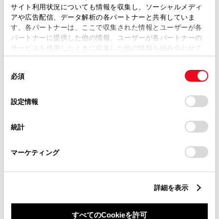
サイト利用状況についても情報を収集し、ソーシャルメディ
アや広告配信、データ解析の各パートナーと共有していま
す。各パートナーは、ここで収集された情報とユーザーが各
パートナーに提供した他の情報、ユーザーが各パートナーの
サービスを使用したときに収集した他の情報を組み合わせて
丁目番地
必須
使用することがあります。当ウェブサイトの使用を続行する
同
とCookie(クッキー)に同意したこととなります。
必須
意
の
「すべてのCookieを許可」をクリックすることで、お客様の
選
デバイスにすべてのCookie(クッキー)が保存されることに同
設定情報
択
意したことになります。Cookie(クッキー)のオプトアウト、
設定の変更、同意を撤回したりするにあたっては、当社の
建物名
任意
統計
「
Cookie（クッキー）情報の取り扱いについて
」をご覧くだ
さい。
マーケティング
詳細を表示
ご希望の連絡方法
必須
すべてのCookieを許可
Eメール