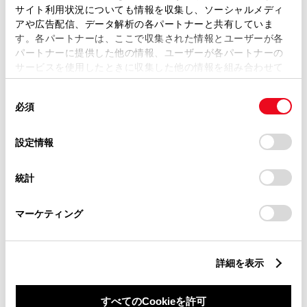
サイト利用状況についても情報を収集し、ソーシャルメディ
アや広告配信、データ解析の各パートナーと共有していま
す。各パートナーは、ここで収集された情報とユーザーが各
パートナーに提供した他の情報、ユーザーが各パートナーの
サービスを使用したときに収集した他の情報を組み合わせて
丁目番地
必須
使用することがあります。当ウェブサイトの使用を続行する
同
とCookie(クッキー)に同意したこととなります。
必須
意
の
「すべてのCookieを許可」をクリックすることで、お客様の
選
デバイスにすべてのCookie(クッキー)が保存されることに同
設定情報
択
意したことになります。Cookie(クッキー)のオプトアウト、
設定の変更、同意を撤回したりするにあたっては、当社の
建物名
任意
統計
「
Cookie（クッキー）情報の取り扱いについて
」をご覧くだ
さい。
マーケティング
詳細を表示
ご希望の連絡方法
必須
すべてのCookieを許可
Eメール