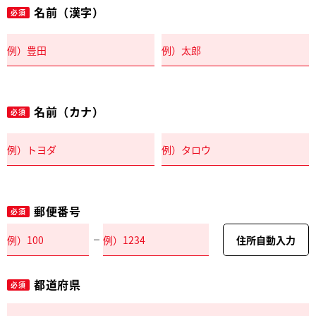
名前（漢字）
必須
名前（カナ）
必須
郵便番号
必須
住所自動入力
都道府県
必須