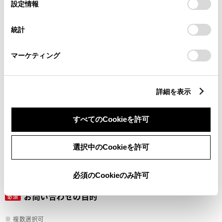
選
デバイスにすべてのCookie(クッキー)が保存されることに同
設定情報
択
意したことになります。Cookie(クッキー)のオプトアウト、
設定の変更、同意を撤回したりするにあたっては、当社の
ご希望の連絡方法
統計
必須
「
Cookie（クッキー）情報の取り扱いについて
」をご覧くだ
さい。
マーケティング
Eメール
電話
詳細を表示
すべてのCookieを許可
メールアドレス
必須
選択中のCookieを許可
必須のCookieのみ許可
お問い合わせの目的
必須
※ 複数選択可