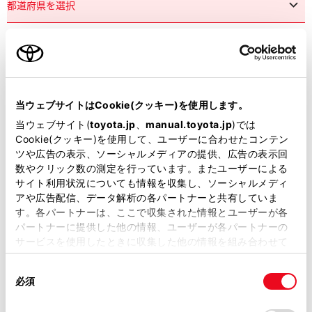
市区町村名
必須
当ウェブサイトはCookie(クッキー)を使用します。
当ウェブサイト(
toyota.jp
、
manual.toyota.jp
)では
Cookie(クッキー)を使用して、ユーザーに合わせたコンテン
ツや広告の表示、ソーシャルメディアの提供、広告の表示回
丁目番地
必須
数やクリック数の測定を行っています。またユーザーによる
サイト利用状況についても情報を収集し、ソーシャルメディ
アや広告配信、データ解析の各パートナーと共有していま
す。各パートナーは、ここで収集された情報とユーザーが各
パートナーに提供した他の情報、ユーザーが各パートナーの
サービスを使用したときに収集した他の情報を組み合わせて
使用することがあります。当ウェブサイトの使用を続行する
建物名
任意
同
とCookie(クッキー)に同意したこととなります。
必須
意
の
「すべてのCookieを許可」をクリックすることで、お客様の