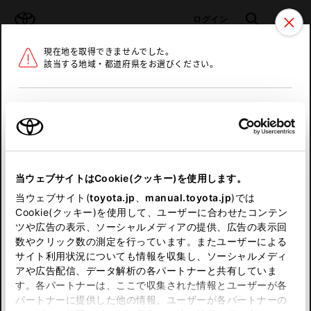
TOYOTA
検索
メニュ
ログイン
現在地を取得できませんでした。
ラインアップ
オーナーサポート
トピックス
該当する地域・都道府県をお選びください。
トヨタ認定中古車
メニュー
北海道
未設定
お気に入り
保存した見積り
閲覧履歴
東北
当ウェブサイトはCookie(クッキー)を使用します。
関東
申し訳ございません。
当ウェブサイト(
toyota.jp
、
manual.toyota.jp
)では
Cookie(クッキー)を使用して、ユーザーに合わせたコンテン
中部
何らかの問題が発生しました。
ツや広告の表示、ソーシャルメディアの提供、広告の表示回
数やクリック数の測定を行っています。またユーザーによる
恐れ入りますが、しばらく経ってから
サイト利用状況についても情報を収集し、ソーシャルメディ
近畿
アや広告配信、データ解析の各パートナーと共有していま
再度、お試し下さい。
す。各パートナーは、ここで収集された情報とユーザーが各
中国
パートナーに提供した他の情報、ユーザーが各パートナーの