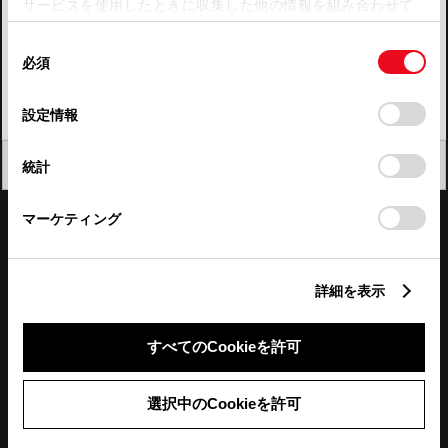
サービスを使用したときに収集した他の情報を組み合わせて
使用することがあります。当ウェブサイトの使用を続行する
四国
同
とCookie(クッキー)に同意したこととなります。
必須
意
九州・沖縄
の
「すべてのCookieを許可」をクリックすることで、お客様の
FAQ・お問い合わせ
選
デバイスにすべてのCookie(クッキー)が保存されることに同
設定情報
択
意したことになります。Cookie(クッキー)のオプトアウト、
設定の変更、同意を撤回したりするにあたっては、当社の
関連サイト
閉じる
統計
「
Cookie（クッキー）情報の取り扱いについて
」をご覧くだ
さい。
関連サービス
マーケティング
公式SNS
詳細を表示
LINE
X
Facebook
YouTube
Instagram
すべてのCookieを許可
トヨタイムズ
選択中のCookieを許可
TOYOTA Mail Magazine