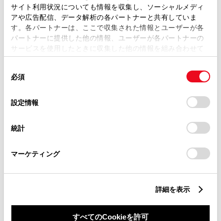
サイト利用状況についても情報を収集し、ソーシャルメディ
アや広告配信、データ解析の各パートナーと共有していま
す。各パートナーは、ここで収集された情報とユーザーが各
パートナーに提供した他の情報、ユーザーが各パートナーの
サービスを使用したときに収集した他の情報を組み合わせて
丁目番地
必須
使用することがあります。当ウェブサイトの使用を続行する
同
とCookie(クッキー)に同意したこととなります。
必須
意
の
「すべてのCookieを許可」をクリックすることで、お客様の
選
デバイスにすべてのCookie(クッキー)が保存されることに同
設定情報
択
意したことになります。Cookie(クッキー)のオプトアウト、
設定の変更、同意を撤回したりするにあたっては、当社の
建物名
任意
統計
「
Cookie（クッキー）情報の取り扱いについて
」をご覧くだ
さい。
マーケティング
詳細を表示
ご希望の連絡方法
必須
すべてのCookieを許可
Eメール