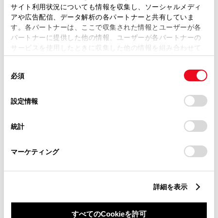
サイト利用状況についても情報を収集し、ソーシャルメディ
アや広告配信、データ解析の各パートナーと共有していま
す。各パートナーは、ここで収集された情報とユーザーが各
パートナーに提供した他の情報、ユーザーが各パートナーの
サービスを使用したときに収集した他の情報を組み合わせて
丁目番地
必須
使用することがあります。当ウェブサイトの使用を続行する
同
とCookie(クッキー)に同意したこととなります。
必須
意
の
「すべてのCookieを許可」をクリックすることで、お客様の
選
デバイスにすべてのCookie(クッキー)が保存されることに同
設定情報
択
意したことになります。Cookie(クッキー)のオプトアウト、
設定の変更、同意を撤回したりするにあたっては、当社の
建物名
任意
統計
「
Cookie（クッキー）情報の取り扱いについて
」をご覧くだ
さい。
マーケティング
詳細を表示
ご希望の連絡方法
必須
すべてのCookieを許可
Eメール