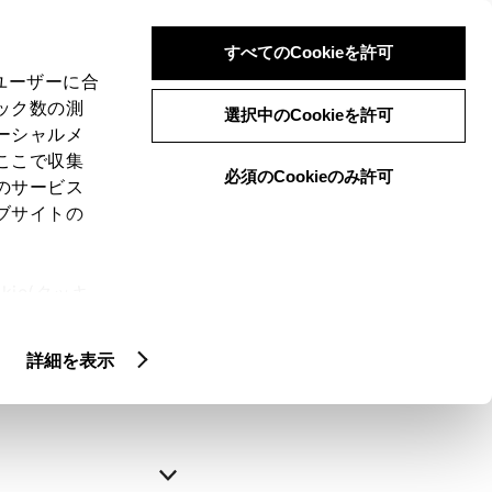
すべてのCookieを許可
、ユーザーに合
ック数の測
選択中のCookieを許可
ーシャルメ
ここで収集
必須のCookieのみ許可
のサービス
ブサイトの
申込みの完了
ie(クッキ
、設定の変
略できます。
扱いについ
詳細を表示
自動入力
新規登録