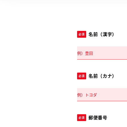
名前（漢字）
必須
名前（カナ）
必須
郵便番号
必須