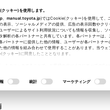
e(クッキー)を使用します。
jp
、
manual.toyota.jp
)ではCookie(クッキー)を使用して
の表示、ソーシャルメディアの提供、広告の表示回数やクリ
い合わせ
ユーザーによるサイト利用状況についても情報を収集し、ソ
タ解析の各パートナーと共有しています。各パートナーは、
各パートナーに提供した他の情報、ユーザーが各パートナー
た他の情報を組み合わせて使用することがあります。当ウェ
入力内容のご確認
ie(クッキー)に同意したこととなります。
許可」をクリックすることで、お客様のデバイスにすべてのCook
意したことになります。Cookie(クッキー)のオプトアウト
ト」取得済みの方は、ログインするとお客さま情報の入力を省
るにあたっては、当社の「
Cookie（クッキー）情報の取り
報
統計
マーケティング
ログインして
両