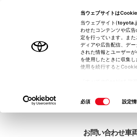
当ウェブサイトはCooki
TOYOTA
当ウェブサイト(
toyota.
わせたコンテンツや広告
色のついた項目
は必須です。
色のついた項目
中古車：お問
定を行っています。また
ディアや広告配信、デー
された情報とユーザーが
を使用したときに収集し
お客さま情報の入力
使用を続行するとCook
「すべてのCookieを
ー)が保存されることに同
「TOYOTAアカウン
更、同意を撤回したりす
同
必須
設定情
て
」をご覧ください。
意
の
選
択
お問い合わせ車