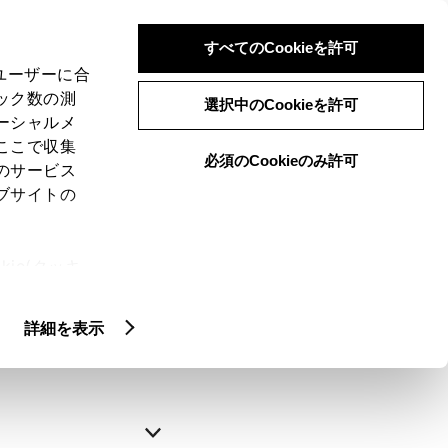
すべてのCookieを許可
、ユーザーに合
ック数の測
選択中のCookieを許可
ーシャルメ
ここで収集
必須のCookieのみ許可
のサービス
ブサイトの
申込みの完了
ie(クッキ
、設定の変
略できます。
扱いについ
詳細を表示
自動入力
新規登録