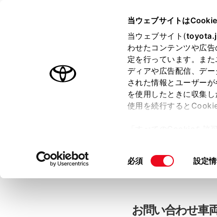
当ウェブサイトはCooki
TOYOTA
当ウェブサイト(
toyota.
わせたコンテンツや広告
色のついた項目
は必須です。
色のついた項目
中古車：お問
定を行っています。また
ディアや広告配信、デー
された情報とユーザーが
を使用したときに収集し
お客さま情報の入力
使用を続行するとCook
「すべてのCookieを
ー)が保存されることに同
「TOYOTAアカウン
更、同意を撤回したりす
同
必須
設定情
て
」をご覧ください。
意
の
選
択
お問い合わせ車