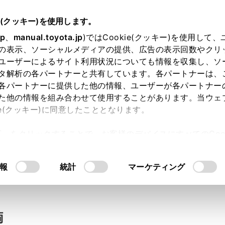
e(クッキー)を使用します。
jp
、
manual.toyota.jp
)ではCookie(クッキー)を使用して
の表示、ソーシャルメディアの提供、広告の表示回数やクリ
い合わせ
ユーザーによるサイト利用状況についても情報を収集し、ソ
タ解析の各パートナーと共有しています。各パートナーは、
各パートナーに提供した他の情報、ユーザーが各パートナー
た他の情報を組み合わせて使用することがあります。当ウェ
入力内容のご確認
ie(クッキー)に同意したこととなります。
許可」をクリックすることで、お客様のデバイスにすべてのCook
意したことになります。Cookie(クッキー)のオプトアウト
ト」取得済みの方は、ログインするとお客さま情報の入力を省
るにあたっては、当社の「
Cookie（クッキー）情報の取り
報
統計
マーケティング
ログインして
両