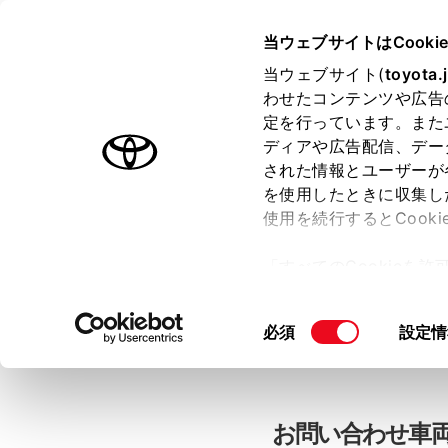
当ウェブサイトはCooki
TOYOTA
当ウェブサイト(
toyota.
わせたコンテンツや広告
色のついた項目
は必須です。
色のついた項目
中古車：お問
定を行っています。また
ディアや広告配信、デー
された情報とユーザーが
を使用したときに収集し
お客さま情報の入力
使用を続行するとCook
「すべてのCookieを
ー)が保存されることに同
「TOYOTAアカウン
更、同意を撤回したりす
同
必須
設定情
て
」をご覧ください。
意
の
選
択
お問い合わせ車