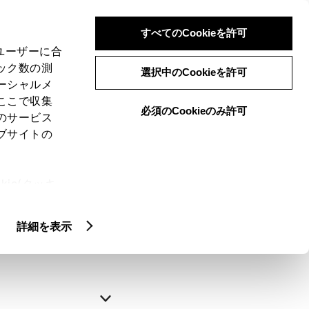
すべてのCookieを許可
、ユーザーに合
ック数の測
選択中のCookieを許可
ーシャルメ
ここで収集
必須のCookieのみ許可
のサービス
ブサイトの
申込みの完了
ie(クッキ
、設定の変
略できます。
扱いについ
詳細を表示
自動入力
新規登録