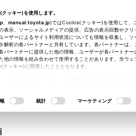
e(クッキー)を使用します。
jp
、
manual.toyota.jp
)ではCookie(クッキー)を使用して
の表示、ソーシャルメディアの提供、広告の表示回数やクリ
い合わせ
ユーザーによるサイト利用状況についても情報を収集し、ソ
タ解析の各パートナーと共有しています。各パートナーは、
各パートナーに提供した他の情報、ユーザーが各パートナー
た他の情報を組み合わせて使用することがあります。当ウェ
入力内容のご確認
ie(クッキー)に同意したこととなります。
許可」をクリックすることで、お客様のデバイスにすべてのCook
意したことになります。Cookie(クッキー)のオプトアウト
ト」取得済みの方は、ログインするとお客さま情報の入力を省
るにあたっては、当社の「
Cookie（クッキー）情報の取り
報
統計
マーケティング
ログインして
両