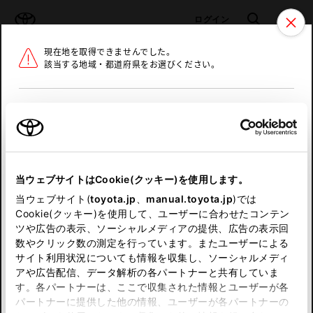
TOYOTA
検索
メニュ
ログイン
現在地を取得できませんでした。
ラインアップ
オーナーサポート
トピックス
該当する地域・都道府県をお選びください。
トヨタ認定中古車
メニュー
北海道
未設定
お気に入り
保存した見積り
閲覧履歴
東北
当ウェブサイトはCookie(クッキー)を使用します。
関東
申し訳ございません。
当ウェブサイト(
toyota.jp
、
manual.toyota.jp
)では
Cookie(クッキー)を使用して、ユーザーに合わせたコンテン
中部
何らかの問題が発生しました。
ツや広告の表示、ソーシャルメディアの提供、広告の表示回
数やクリック数の測定を行っています。またユーザーによる
恐れ入りますが、しばらく経ってから
サイト利用状況についても情報を収集し、ソーシャルメディ
近畿
アや広告配信、データ解析の各パートナーと共有していま
再度、お試し下さい。
す。各パートナーは、ここで収集された情報とユーザーが各
中国
パートナーに提供した他の情報、ユーザーが各パートナーの