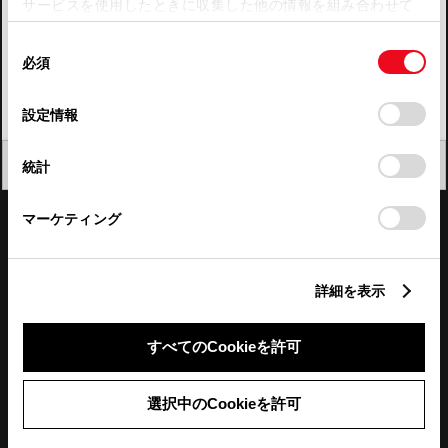
サービスを使用したときに収集した他の情報を組み合わせて
使用することがあります。当ウェブサイトの使用を続行する
四国
同
とCookie(クッキー)に同意したこととなります。
必須
意
九州・沖縄
の
「すべてのCookieを許可」をクリックすることで、お客様の
FAQ・お問い合わせ
選
デバイスにすべてのCookie(クッキー)が保存されることに同
設定情報
択
意したことになります。Cookie(クッキー)のオプトアウト、
設定の変更、同意を撤回したりするにあたっては、当社の
関連サイト
閉じる
統計
「
Cookie（クッキー）情報の取り扱いについて
」をご覧くだ
さい。
関連サービス
マーケティング
公式SNS
詳細を表示
LINE
X
Facebook
YouTube
Instagram
すべてのCookieを許可
トヨタイムズ
選択中のCookieを許可
TOYOTA Mail Magazine