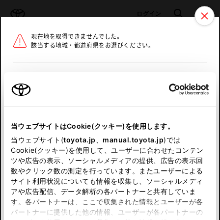
TOYOTA
検索
メニュ
ログイン
現在地を取得できませんでした。
ラインアップ
オーナーサポート
トピックス
該当する地域・都道府県をお選びください。
トヨタ認定中古車
メニュー
北海道
未設定
お気に入り
保存した見積り
閲覧履歴
東北
当ウェブサイトはCookie(クッキー)を使用します。
関東
申し訳ございません。
当ウェブサイト(
toyota.jp
、
manual.toyota.jp
)では
Cookie(クッキー)を使用して、ユーザーに合わせたコンテン
中部
何らかの問題が発生しました。
ツや広告の表示、ソーシャルメディアの提供、広告の表示回
数やクリック数の測定を行っています。またユーザーによる
恐れ入りますが、しばらく経ってから
サイト利用状況についても情報を収集し、ソーシャルメディ
近畿
アや広告配信、データ解析の各パートナーと共有していま
再度、お試し下さい。
す。各パートナーは、ここで収集された情報とユーザーが各
中国
パートナーに提供した他の情報、ユーザーが各パートナーの