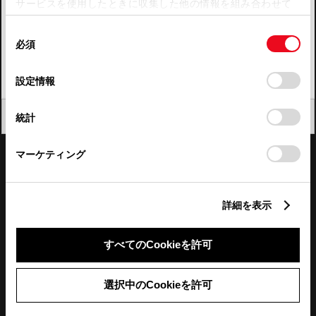
サービスを使用したときに収集した他の情報を組み合わせて
使用することがあります。当ウェブサイトの使用を続行する
四国
同
とCookie(クッキー)に同意したこととなります。
必須
意
九州・沖縄
の
「すべてのCookieを許可」をクリックすることで、お客様の
FAQ・お問い合わせ
選
デバイスにすべてのCookie(クッキー)が保存されることに同
設定情報
択
意したことになります。Cookie(クッキー)のオプトアウト、
設定の変更、同意を撤回したりするにあたっては、当社の
関連サイト
閉じる
統計
「
Cookie（クッキー）情報の取り扱いについて
」をご覧くだ
さい。
関連サービス
マーケティング
公式SNS
詳細を表示
LINE
X
Facebook
YouTube
Instagram
すべてのCookieを許可
トヨタイムズ
選択中のCookieを許可
TOYOTA Mail Magazine