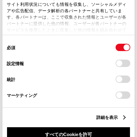
サイト利用状況についても情報を収集し、ソーシャルメディ
アや広告配信、データ解析の各パートナーと共有していま
す。各パートナーは、ここで収集された情報とユーザーが各
パートナーに提供した他の情報、ユーザーが各パートナーの
サービスを使用したときに収集した他の情報を組み合わせて
丁目番地
必須
使用することがあります。当ウェブサイトの使用を続行する
同
とCookie(クッキー)に同意したこととなります。
必須
意
の
「すべてのCookieを許可」をクリックすることで、お客様の
選
デバイスにすべてのCookie(クッキー)が保存されることに同
設定情報
択
意したことになります。Cookie(クッキー)のオプトアウト、
設定の変更、同意を撤回したりするにあたっては、当社の
建物名
任意
統計
「
Cookie（クッキー）情報の取り扱いについて
」をご覧くだ
さい。
マーケティング
詳細を表示
ご希望の連絡方法
必須
すべてのCookieを許可
Eメール