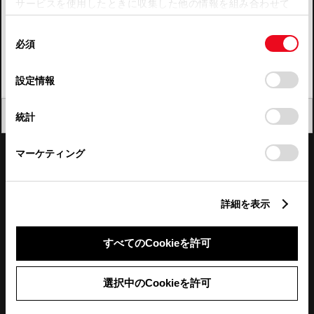
サービスを使用したときに収集した他の情報を組み合わせて
使用することがあります。当ウェブサイトの使用を続行する
四国
同
とCookie(クッキー)に同意したこととなります。
必須
意
九州・沖縄
の
「すべてのCookieを許可」をクリックすることで、お客様の
FAQ・お問い合わせ
選
デバイスにすべてのCookie(クッキー)が保存されることに同
設定情報
択
意したことになります。Cookie(クッキー)のオプトアウト、
設定の変更、同意を撤回したりするにあたっては、当社の
関連サイト
閉じる
統計
「
Cookie（クッキー）情報の取り扱いについて
」をご覧くだ
さい。
関連サービス
マーケティング
公式SNS
詳細を表示
LINE
X
Facebook
YouTube
Instagram
すべてのCookieを許可
トヨタイムズ
選択中のCookieを許可
TOYOTA Mail Magazine