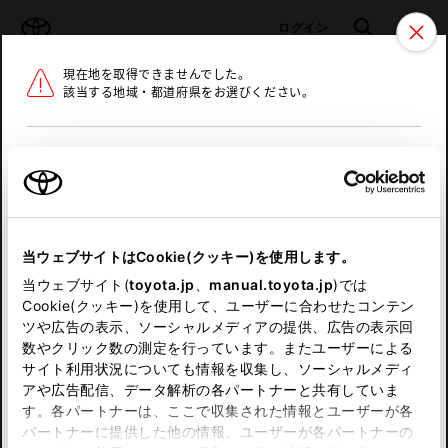
TOYOTA
検索
メニュ
ログイン
現在地を取得できませんでした。
ラインアップ
オーナーサポート
トピックス
該当する地域・都道府県をお選びください。
トヨタ認定中古車
メニュー
北海道
未設定
お気に入り
保存した見積り
閲覧履歴
東北
当ウェブサイトはCookie(クッキー)を使用します。
関東
申し訳ございません。
当ウェブサイト(
toyota.jp
、
manual.toyota.jp
)では
Cookie(クッキー)を使用して、ユーザーに合わせたコンテン
中部
何らかの問題が発生しました。
ツや広告の表示、ソーシャルメディアの提供、広告の表示回
数やクリック数の測定を行っています。またユーザーによる
恐れ入りますが、しばらく経ってから
サイト利用状況についても情報を収集し、ソーシャルメディ
近畿
アや広告配信、データ解析の各パートナーと共有していま
再度、お試し下さい。
す。各パートナーは、ここで収集された情報とユーザーが各
中国
パートナーに提供した他の情報、ユーザーが各パートナーの