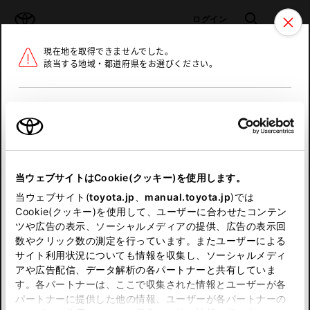
TOYOTA
検索
メニュ
ログイン
現在地を取得できませんでした。
ラインアップ
オーナーサポート
トピックス
該当する地域・都道府県をお選びください。
トヨタ認定中古車
メニュー
北海道
未設定
お気に入り
保存した見積り
閲覧履歴
東北
当ウェブサイトはCookie(クッキー)を使用します。
関東
申し訳ございません。
当ウェブサイト(
toyota.jp
、
manual.toyota.jp
)では
Cookie(クッキー)を使用して、ユーザーに合わせたコンテン
中部
何らかの問題が発生しました。
ツや広告の表示、ソーシャルメディアの提供、広告の表示回
数やクリック数の測定を行っています。またユーザーによる
恐れ入りますが、しばらく経ってから
サイト利用状況についても情報を収集し、ソーシャルメディ
近畿
アや広告配信、データ解析の各パートナーと共有していま
再度、お試し下さい。
す。各パートナーは、ここで収集された情報とユーザーが各
中国
パートナーに提供した他の情報、ユーザーが各パートナーの