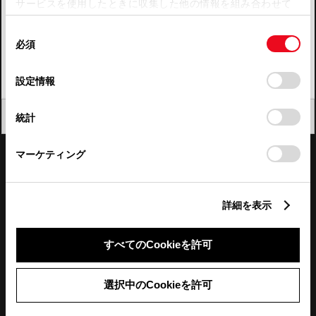
サービスを使用したときに収集した他の情報を組み合わせて
使用することがあります。当ウェブサイトの使用を続行する
四国
同
とCookie(クッキー)に同意したこととなります。
必須
意
九州・沖縄
の
「すべてのCookieを許可」をクリックすることで、お客様の
FAQ・お問い合わせ
選
デバイスにすべてのCookie(クッキー)が保存されることに同
設定情報
択
意したことになります。Cookie(クッキー)のオプトアウト、
設定の変更、同意を撤回したりするにあたっては、当社の
関連サイト
閉じる
統計
「
Cookie（クッキー）情報の取り扱いについて
」をご覧くだ
さい。
関連サービス
マーケティング
公式SNS
詳細を表示
LINE
X
Facebook
YouTube
Instagram
すべてのCookieを許可
トヨタイムズ
選択中のCookieを許可
TOYOTA Mail Magazine