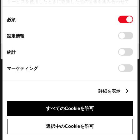
サービスを使用したときに収集した他の情報を組み合わせて
使用することがあります。当ウェブサイトの使用を続行する
四国
同
とCookie(クッキー)に同意したこととなります。
必須
意
九州・沖縄
の
「すべてのCookieを許可」をクリックすることで、お客様の
FAQ・お問い合わせ
選
デバイスにすべてのCookie(クッキー)が保存されることに同
設定情報
択
意したことになります。Cookie(クッキー)のオプトアウト、
設定の変更、同意を撤回したりするにあたっては、当社の
関連サイト
閉じる
統計
「
Cookie（クッキー）情報の取り扱いについて
」をご覧くだ
さい。
関連サービス
マーケティング
公式SNS
詳細を表示
LINE
X
Facebook
YouTube
Instagram
すべてのCookieを許可
トヨタイムズ
選択中のCookieを許可
TOYOTA Mail Magazine