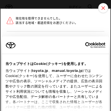
TOYOTA
検索
メニュ
ログイン
現在地を取得できませんでした。
ラインアップ
オーナーサポート
トピックス
該当する地域・都道府県をお選びください。
トヨタ認定中古車
メニュー
北海道
未設定
お気に入り
保存した見積り
閲覧履歴
東北
当ウェブサイトはCookie(クッキー)を使用します。
関東
申し訳ございません。
当ウェブサイト(
toyota.jp
、
manual.toyota.jp
)では
Cookie(クッキー)を使用して、ユーザーに合わせたコンテン
中部
何らかの問題が発生しました。
ツや広告の表示、ソーシャルメディアの提供、広告の表示回
数やクリック数の測定を行っています。またユーザーによる
恐れ入りますが、しばらく経ってから
サイト利用状況についても情報を収集し、ソーシャルメディ
近畿
アや広告配信、データ解析の各パートナーと共有していま
再度、お試し下さい。
す。各パートナーは、ここで収集された情報とユーザーが各
中国
パートナーに提供した他の情報、ユーザーが各パートナーの