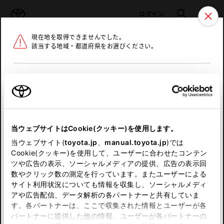
TOYOTA
検索
メニュ
ログイン
現在地を取得できませんでした。
ラインアップ
オーナーサポート
トピックス
該当する地域・都道府県をお選びください。
トヨタ認定中古車
メニュー
北海道
未設定
お気に入り
保存した見積り
閲覧履歴
東北
当ウェブサイトはCookie(クッキー)を使用します。
関東
申し訳ございません。
当ウェブサイト(
toyota.jp
、
manual.toyota.jp
)では
Cookie(クッキー)を使用して、ユーザーに合わせたコンテン
中部
何らかの問題が発生しました。
ツや広告の表示、ソーシャルメディアの提供、広告の表示回
数やクリック数の測定を行っています。またユーザーによる
恐れ入りますが、しばらく経ってから
サイト利用状況についても情報を収集し、ソーシャルメディ
近畿
アや広告配信、データ解析の各パートナーと共有していま
再度、お試し下さい。
す。各パートナーは、ここで収集された情報とユーザーが各
中国
パートナーに提供した他の情報、ユーザーが各パートナーの