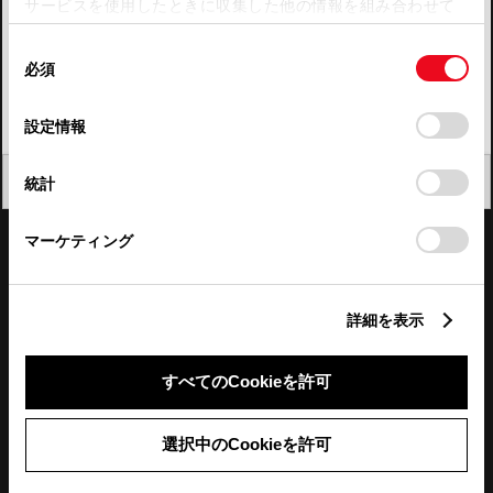
サービスを使用したときに収集した他の情報を組み合わせて
使用することがあります。当ウェブサイトの使用を続行する
四国
同
とCookie(クッキー)に同意したこととなります。
必須
意
九州・沖縄
の
「すべてのCookieを許可」をクリックすることで、お客様の
FAQ・お問い合わせ
選
デバイスにすべてのCookie(クッキー)が保存されることに同
設定情報
択
意したことになります。Cookie(クッキー)のオプトアウト、
設定の変更、同意を撤回したりするにあたっては、当社の
関連サイト
閉じる
統計
「
Cookie（クッキー）情報の取り扱いについて
」をご覧くだ
さい。
関連サービス
マーケティング
公式SNS
詳細を表示
LINE
X
Facebook
YouTube
Instagram
すべてのCookieを許可
トヨタイムズ
選択中のCookieを許可
TOYOTA Mail Magazine