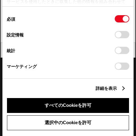
サービスを使用したときに収集した他の情報を組み合わせて
使用することがあります。当ウェブサイトの使用を続行する
四国
同
とCookie(クッキー)に同意したこととなります。
必須
意
九州・沖縄
の
「すべてのCookieを許可」をクリックすることで、お客様の
FAQ・お問い合わせ
選
デバイスにすべてのCookie(クッキー)が保存されることに同
設定情報
択
意したことになります。Cookie(クッキー)のオプトアウト、
設定の変更、同意を撤回したりするにあたっては、当社の
関連サイト
閉じる
統計
「
Cookie（クッキー）情報の取り扱いについて
」をご覧くだ
さい。
関連サービス
マーケティング
公式SNS
詳細を表示
LINE
X
Facebook
YouTube
Instagram
すべてのCookieを許可
トヨタイムズ
選択中のCookieを許可
TOYOTA Mail Magazine