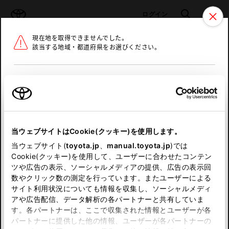
TOYOTA
検索
メニュ
ログイン
現在地を取得できませんでした。
ラインアップ
オーナーサポート
トピックス
該当する地域・都道府県をお選びください。
トヨタ認定中古車
メニュー
北海道
未設定
お気に入り
保存した見積り
閲覧履歴
東北
当ウェブサイトはCookie(クッキー)を使用します。
関東
申し訳ございません。
当ウェブサイト(
toyota.jp
、
manual.toyota.jp
)では
Cookie(クッキー)を使用して、ユーザーに合わせたコンテン
中部
何らかの問題が発生しました。
ツや広告の表示、ソーシャルメディアの提供、広告の表示回
数やクリック数の測定を行っています。またユーザーによる
恐れ入りますが、しばらく経ってから
サイト利用状況についても情報を収集し、ソーシャルメディ
近畿
アや広告配信、データ解析の各パートナーと共有していま
再度、お試し下さい。
す。各パートナーは、ここで収集された情報とユーザーが各
中国
パートナーに提供した他の情報、ユーザーが各パートナーの