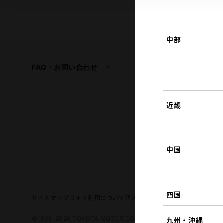
中部
FAQ・お問い合わせ
関連サイト
トヨタ自動車企業サイ
トヨタイムズ
近畿
TOYOTA GAZOO Raci
中国
四国
サイトマップ
サイト利用について
個人情報の取扱いについて
TOYO
©1995-2026 TOYOTA MOTOR CORPORATION. ALL RIGHTS RE
九州・沖縄