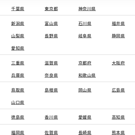
千葉県
東京都
神奈川県
新潟県
富山県
石川県
福井県
山梨県
長野県
岐阜県
静岡県
関連サービス
愛知県
ト
GAZOO
KINTO
三重県
トヨタ中古車オンラインストア
滋賀県
京都府
TOYOTA SHARE
大阪府
ng
クルマ買取
法人向けカーリー
兵庫県
奈良県
和歌山県
トヨタレンタカー
トヨタのau/UQ
鳥取県
島根県
岡山県
広島県
山口県
徳島県
香川県
愛媛県
高知県
TAアカウント利用規約
反社会的勢力に対する基本方針
企業情報
リコール情報
福岡県
佐賀県
長崎県
熊本県
SERVED.