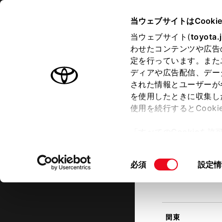
TOYOTA
当ウェブサイトはCooki
当ウェブサイト(
toyota.
わせたコンテンツや広告
ラインアップ
オーナーサポート
トピックス
定を行っています。また
現在地
ディアや広告配信、デー
トヨタ認定中古車
該当す
された情報とユーザーが
を使用したときに収集し
中古車を探す
トヨタ認定中古車の魅力
3つの買
使用を続行するとCook
北海道
「すべてのCookieを
ー)が保存されることに同
更、同意を撤回したりす
同
必須
設定情
て
」をご覧ください。
東北
意
の
選
択
関東