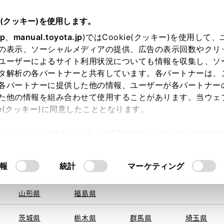
e(クッキー)を使用します。
jp
、
manual.toyota.jp
)ではCookie(クッキー)を使用して
の表示、ソーシャルメディアの提供、広告の表示回数やクリ
ユーザーによるサイト利用状況についても情報を収集し、ソ
を取得できませんでした。
タ解析の各パートナーと共有しています。各パートナーは、
る地域・都道府県をお選びください。
各パートナーに提供した他の情報、ユーザーが各パートナー
た他の情報を組み合わせて使用することがあります。当ウェ
い方
オンライン購入
お気に入り
保存した見積り
ie(クッキー)に同意したこととなります。
旭川
釧路
札幌
帯広
許可」をクリックすることで、お客様のデバイスにすべてのCook
函館
北見
室蘭、苫小
意したことになります。Cookie(クッキー)のオプトアウト
牧、
ひだか
るにあたっては、当社の「
Cookie（クッキー）情報の取り
報
統計
マーケティング
申し訳ございません。
青森県
岩手県
宮城県
秋田県
何らかの問題が発生しました。
山形県
福島県
茨城県
栃木県
群馬県
埼玉県
恐れ入りますが、しばらく経ってから
再度、お試し下さい。