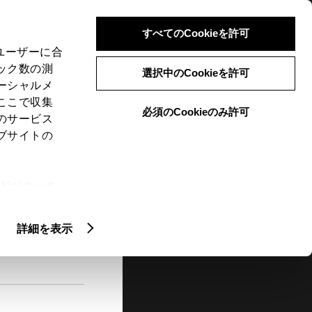
検索
メニュー
ログイン
すべてのCookieを許可
、ユーザーに合
ック数の測
選択中のCookieを許可
ーシャルメ
ここで収集
必須のCookieのみ許可
メニュー
のサービス
ブサイトの
閲覧履歴
お住まいの地域
未設定
ie(クッキ
、設定の変
扱いについ
詳細を表示