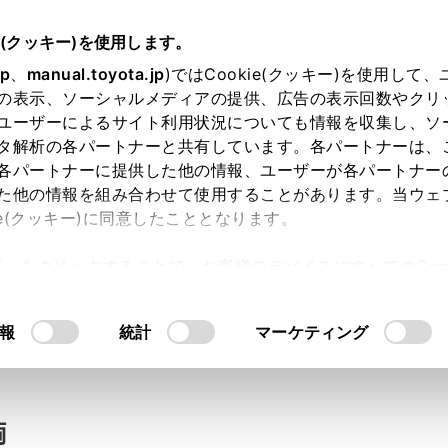
e(クッキー)を使用します。
jp
、
manual.toyota.jp
)ではCookie(クッキー)を使用して
の表示、ソーシャルメディアの提供、広告の表示回数やクリ
い合わせ
ユーザーによるサイト利用状況についても情報を収集し、ソ
タ解析の各パートナーと共有しています。各パートナーは、
各パートナーに提供した他の情報、ユーザーが各パートナー
た他の情報を組み合わせて使用することがあります。当ウェ
入力内容のご確認
ie(クッキー)に同意したこととなります。
許可」をクリックすることで、お客様のデバイスにすべてのCook
意したことになります。Cookie(クッキー)のオプトアウト
ト」取得済みの方は、ログインするとお客さま情報の入力を省
るにあたっては、当社の「
Cookie（クッキー）情報の取り
報
統計
マーケティング
ログインして
両