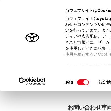
当ウェブサイトはCooki
TOYOTA
当ウェブサイト(
toyota.
わせたコンテンツや広告
色のついた項目
は必須です。
色のついた項目
中古車：お問
定を行っています。また
ディアや広告配信、デー
された情報とユーザーが
を使用したときに収集し
お客さま情報の入力
使用を続行するとCook
「すべてのCookieを
ー)が保存されることに同
「TOYOTAアカウン
更、同意を撤回したりす
同
必須
設定情
て
」をご覧ください。
意
の
選
択
お問い合わせ車