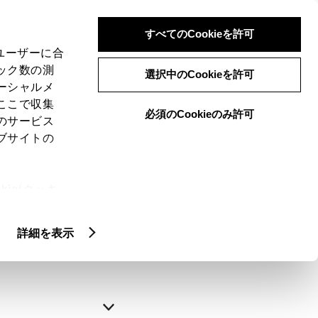
すべてのCookieを許可
、ユーザーに合
ック数の測
選択中のCookieを許可
ーシャルメ
ここで収集
必須のCookieのみ許可
のサービス
ブサイトの
申込みの完了
ie(クッキ
、設定の変
略できます。
扱いについ
詳細を表示
自動入力
新規登録