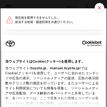
TOYOTA
検索
メニュ
ログイン
現在地を取得できませんでした。
ラインアップ
オーナーサポート
トピックス
該当する地域・都道府県をお選びください。
トヨタ認定中古車
メニュー
北海道
未設定
お気に入り
保存した見積り
閲覧履歴
東北
当ウェブサイトはCookie(クッキー)を使用します。
関東
申し訳ございません。
当ウェブサイト(
toyota.jp
、
manual.toyota.jp
)では
Cookie(クッキー)を使用して、ユーザーに合わせたコンテン
中部
何らかの問題が発生しました。
ツや広告の表示、ソーシャルメディアの提供、広告の表示回
数やクリック数の測定を行っています。またユーザーによる
恐れ入りますが、しばらく経ってから
サイト利用状況についても情報を収集し、ソーシャルメディ
近畿
アや広告配信、データ解析の各パートナーと共有していま
再度、お試し下さい。
す。各パートナーは、ここで収集された情報とユーザーが各
中国
パートナーに提供した他の情報、ユーザーが各パートナーの