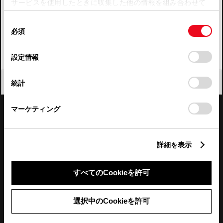
サービスを使用したときに収集した他の情報を組み合わせて
使用することがあります。当ウェブサイトの使用を続行する
四国
同
とCookie(クッキー)に同意したこととなります。
必須
意
九州・沖縄
の
「すべてのCookieを許可」をクリックすることで、お客様の
FAQ・お問い合わせ
選
デバイスにすべてのCookie(クッキー)が保存されることに同
設定情報
択
意したことになります。Cookie(クッキー)のオプトアウト、
設定の変更、同意を撤回したりするにあたっては、当社の
関連サイト
閉じる
統計
「
Cookie（クッキー）情報の取り扱いについて
」をご覧くだ
さい。
関連サービス
マーケティング
公式SNS
詳細を表示
LINE
X
Facebook
YouTube
Instagram
すべてのCookieを許可
トヨタイムズ
選択中のCookieを許可
TOYOTA Mail Magazine